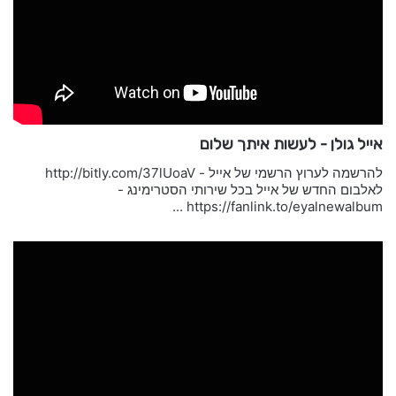
אייל גולן - לעשות איתך שלום
להרשמה לערוץ הרשמי של אייל - http://bitly.com/37lUoaV
לאלבום החדש של אייל בכל שירותי הסטרימינג -
https://fanlink.to/eyalnewalbum ...