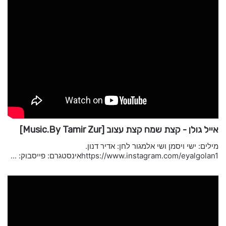
אייל גולן - קצת שמח קצת עצוב [Music.By Tamir Zur]
מילים: ישי ויסמן ושי אלמגור לחן: אדיר דנון.
https://www.instagram.com/eyalgolan1אינסטגרם: פייסבוק: ...