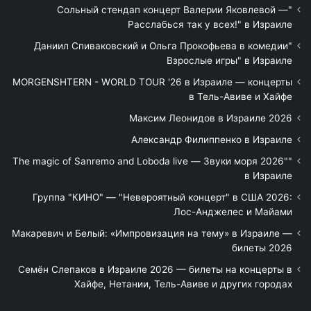
"Сольный стендап концерт Валерии Яковлевой —
Расслабься так у всех!" в Израиле
"Даниил Спиваковский и Ольга Прокофьева в комедии
Взрослые игры" в Израиле
MORGENSHTERN - WORLD TOUR '26 в Израиле — концерты
в Тель-Авиве и Хайфе
Максим Леонидов в Израиле 2026
Александр Филиппенко в Израиле
"The magic of Sanremo and Loboda live — Звуки моря 2026"
в Израиле
Группа "КИНО" — "Невероятный концерт" в США 2026:
Лос-Анджелес и Майами
Макаревич и Белый: «Импровизация на тему» в Израиле —
билеты 2026
Семён Слепаков в Израиле 2026 — билеты на концерты в
Хайфе, Нетании, Тель-Авиве и других городах