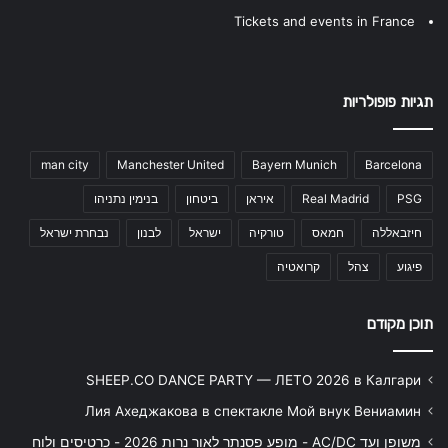
Tickets and events in France
תגיות פופולריות
man city
Manchester United
Bayern Munich
Barcelona
PSG
Real Madrid
איראן
ביטחון
בנימין נתניהו
חיזבאללה
חמאס
טורקיה
ישראל
לבנון
נבחרת ישראל
פיגוע
צהל
קרואטיה
תוכן מקודם
SHEEP.CO DANCE PARTY — ЛЕТО 2026 в Калгари
Лия Ахеджакова в спектакле Мой внук Вениамин
משופן ועד AC/DC - מופע פסנתר לאור נרות 2026 - כרטיסים ולוח