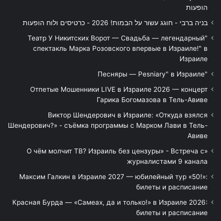
הופעות
בניה ברבי - חוגג עשור על הבמות! 2026 - כרטיסים ולוח הופעות
"Театр У Никитских Ворот — Свадьба — легендарный
спектакль Марка Розовского впервые в Израиле!" в
Израиле
"Песняры — Pesniary" в Израиле
Отпетые Мошенники LIVE в Израиле 2026 — концерт
Гарика Богомазова в Тель-Авиве
Виктор Шендерович в Израиле: «Откуда взялся
Шендерович?» - съёмка программы с Марком Лави в Тель-
Авиве
«О чём молчит ТВ? Израиль без цензуры» - Встреча с
журналистами 9 канала
Максим Галкин в Израиле 2027 — юбилейный тур «50!»:
билеты и расписание
Красная Бурда — «Самеах, да и только!» в Израиле 2026:
билеты и расписание