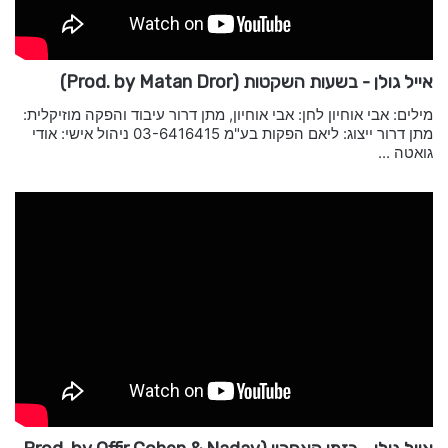
אייל גולן - בשעות השקטות (Prod. by Matan Dror)
מילים: אבי אוחיון לחן: אבי אוחיון, מתן דרור עיבוד והפקה מוזיקלית:
מתן דרור ייצוג: ליאם הפקות בע"מ 03-6416415 ניהול אישי: אודי
גואטה ...