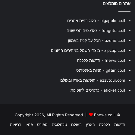
אתרים מומלצים
bigapple.co.il - בלוג בניית אתרים
fungets.co.il - גאדג'טים הכי שווים
azone.co.il - הכל על קניה באמזון
zipzap.co.il - מוצרי חשמל במחירים הגיוניים
fnews.co.il - חדשות כלכלה
giftim.co.il - קניות באינטרנט
ezzytour.com - חופשות בארץ ובעולם
aticket.co.il - כרטיסים להופעות
Fnews.co.il
© Copyright 2026, All Rights Reserved |
חדשות
כלכלה
בארץ
בעולם
טכנולוגיה
ספורט
פנאי
בריאות