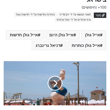
100+
(חיפושים)
תאור הנושא על ידי ויקיפדיה
כותרות וחדשות על ידי חדשות גוגל
מָקוֹר
גרף טרנדים על ידי גוגל טרנדס
אייל גולן
אייל גולן היום
אייל גולן חדשות
אייל גולן כותרות
דניאל גרינברג
e
r
l
i
n
g
h
a
a
l