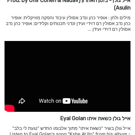
אייל גולן - בזמן האחרון (Prod. by Offir Cohen & Nadav
Asulin)
מילים ולחן : אופיר כהן ונדב אסולין עיבוד והפקה מוזיקלית: אופיר
כהן נדב אסולין רם דוידי ועידן זנדני תכנותים וקלידים: אופיר כהן נדב
אסולין רם דוידי ועידן ...
אייל גולן כשאת איתו Eyal Golan
אייל גולן בשיר "כשאת איתו" מתוך אלבומו החדש "נגעת לי בלב"
Listen to Eyal Golan's song "Kshe At Ito" from his album -