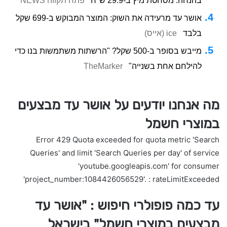
בהנחה: מסחטת מיץ ב-29.9 ש"ח
פתח תקווה NEWS
אושר עד מרעידה את השוק: המוצר המבוקש ב-699 שקל
בלבד
ice (אייס)
מייבש בסופר ב-500 שקל? "הרשתות משתמשות בנו כדי
להילחם אחת בשנייה"
TheMarker
מה אנחנו יודעים על אושר עד מבצעים
במוצרי חשמל
Error 429 Quota exceeded for quota metric 'Search
Queries' and limit 'Search Queries per day' of service
'youtube.googleapis.com' for consumer
'project_number:1084426056529'. : rateLimitExceeded
עד כמה פופולרי חיפוש : "אושר עד
מבצעים במוצרי חשמל" בישראל