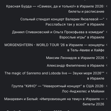
Красная Бурда — «Самеах, да и только!» в Израиле 2026:
билеты и расписание
"Сольный стендап концерт Валерии Яковлевой —
Расслабься так у всех!" в Израиле
"Даниил Спиваковский и Ольга Прокофьева в комедии
Взрослые игры" в Израиле
MORGENSHTERN - WORLD TOUR '26 в Израиле — концерты
в Тель-Авиве и Хайфе
Максим Леонидов в Израиле 2026
Александр Филиппенко в Израиле
"The magic of Sanremo and Loboda live — Звуки моря 2026"
в Израиле
Группа "КИНО" — "Невероятный концерт" в США 2026:
Лос-Анджелес и Майами
Макаревич и Белый: «Импровизация на тему» в Израиле —
билеты 2026