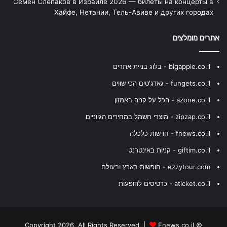
Семён Слепаков в Израиле 2026 — билеты на концерты в
Хайфе, Нетании, Тель-Авиве и других городах
אתרים מומלצים
bigapple.co.il - בלוג בניית אתרים
fungets.co.il - גאדג'טים הכי שווים
azone.co.il - הכל על קניה באמזון
zipzap.co.il - מוצרי חשמל במחירים הגיוניים
fnews.co.il - חדשות כלכלה
giftim.co.il - קניות באינטרנט
ezzytour.com - חופשות בארץ ובעולם
aticket.co.il - כרטיסים להופעות
Fnews.co.il
© Copyright 2026, All Rights Reserved |