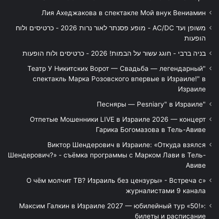
Лия Ахеджакова в спектакле Мой внук Вениамин
משופן ועד AC/DC - מופע פסנתר לאור נרות 2026 - כרטיסים ולוח
הופעות
בניה ברבי - חוגג עשור על הבמות! 2026 - כרטיסים ולוח הופעות
"Театр У Никитских Ворот — Свадьба — легендарный
спектакль Марка Розовского впервые в Израиле!" в
Израиле
"Песняры — Pesniary" в Израиле
Отпетые Мошенники LIVE в Израиле 2026 — концерт
Гарика Богомазова в Тель-Авиве
Виктор Шендерович в Израиле: «Откуда взялся
Шендерович?» - съёмка программы с Марком Лави в Тель-
Авиве
«О чём молчит ТВ? Израиль без цензуры» - Встреча с
журналистами 9 канала
Максим Галкин в Израиле 2027 — юбилейный тур «50!»:
билеты и расписание