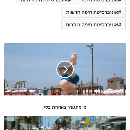
אוניברסיטת חיפה חדשות
אוניברסיטת חיפה כותרות
מ
י
מ
ת
ג
ו
ר
ר
ב
א
מי מתגורר באחוזת בליי
ח
ו
ז
א
ו
ת