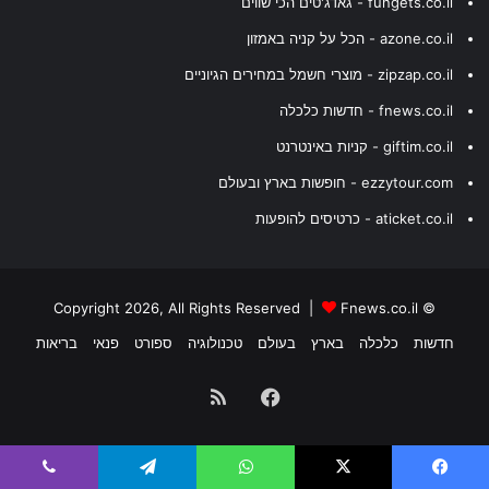
fungets.co.il - גאדג'טים הכי שווים
azone.co.il - הכל על קניה באמזון
zipzap.co.il - מוצרי חשמל במחירים הגיוניים
fnews.co.il - חדשות כלכלה
giftim.co.il - קניות באינטרנט
ezzytour.com - חופשות בארץ ובעולם
aticket.co.il - כרטיסים להופעות
Fnews.co.il
© Copyright 2026, All Rights Reserved |
חדשות
כלכלה
בארץ
בעולם
טכנולוגיה
ספורט
פנאי
בריאות
Facebook
RSS