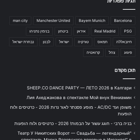
תגיות פופולריות
man city
Manchester United
Bayern Munich
Barcelona
PSG
Real Madrid
איראן
ביטחון
בנימין נתניהו
חיזבאללה
חמאס
טורקיה
ישראל
לבנון
נבחרת ישראל
פיגוע
צהל
קרואטיה
תוכן מקודם
SHEEP.CO DANCE PARTY — ЛЕТО 2026 в Калгари
Лия Ахеджакова в спектакле Мой внук Вениамин
משופן ועד AC/DC - מופע פסנתר לאור נרות 2026 - כרטיסים ולוח
הופעות
בניה ברבי - חוגג עשור על הבמות! 2026 - כרטיסים ולוח הופעות
"Театр У Никитских Ворот — Свадьба — легендарный
спектакль Марка Розовского впервые в Израиле!" в