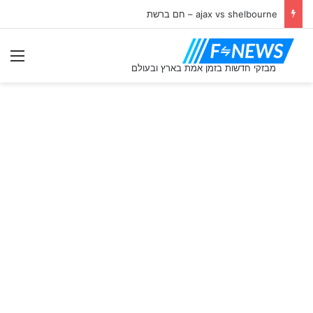
ajax vs shelbourne – חם ברשת
תַפ