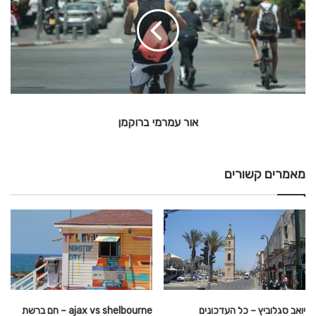
ר
ב
ל
ע
י
מ
י
ר
מ
י
ב
ר
אור עמרמי ברוקמן
ו
ק
מ
ן
מאמרים קשורים
יואב סגלוביץ – כל העדכונים
ajax vs shelbourne – חם ברשת