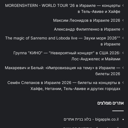
MORGENSHTERN - WORLD TOUR '26 в Израиле — концерты
в Тель-Авиве и Хайфе
Максим Леонидов в Израиле 2026
Александр Филиппенко в Израиле
"The magic of Sanremo and Loboda live — Звуки моря 2026"
в Израиле
Группа "КИНО" — "Невероятный концерт" в США 2026:
Лос-Анджелес и Майами
Макаревич и Белый: «Импровизация на тему» в Израиле —
билеты 2026
Семён Слепаков в Израиле 2026 — билеты на концерты в
Хайфе, Нетании, Тель-Авиве и других городах
אתרים מומלצים
bigapple.co.il - בלוג בניית אתרים