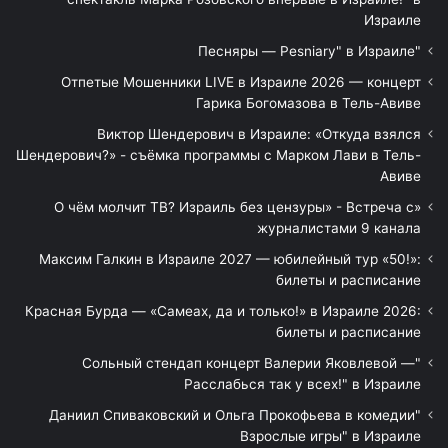
Израиле
"Песняры — Pesniary" в Израиле
Отпетые Мошенники LIVE в Израиле 2026 — концерт
Гарика Богомазова в Тель-Авиве
Виктор Шендерович в Израиле: «Откуда взялся
Шендерович?» - съёмка программы с Марком Лави в Тель-
Авиве
«О чём молчит ТВ? Израиль без цензуры» - Встреча с
журналистами 9 канала
Максим Галкин в Израиле 2027 — юбилейный тур «50!»:
билеты и расписание
Красная Бурда — «Самеах, да и только!» в Израиле 2026:
билеты и расписание
"Сольный стендап концерт Валерии Яковлевой —
Расслабься так у всех!" в Израиле
"Даниил Спиваковский и Ольга Прокофьева в комедии
Взрослые игры" в Израиле