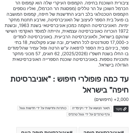
ציבורית השוכנת בחיפה. הקמפוס העיקרי שלה הוא קמפוס הר
הכרמל השוכן על הר טללים (מפסגות הר הכרמל), ואליו נוספים
הקמפוס הטכנולוגי בלב רובע החדשנות של חיפה, קמפוס המושבה
בו פועל בית הספר לעיצוב של האוניברסיטה, וארבע תחנות מחקר
ימיות. האוניברסיטה הוקמה כמכון אוניברסיטאי בשנת 1963, ובשנת
1972 הוכרזה כאוניברסיטה עצמאית, והייתה למוסד האקדמי השישי
שהוקם בישראל, ולאוניברסיטה הרביעית. באוניברסיטה לומדים
כ-17,000 סטודנטים לכל התארים, ובה שבע פקולטות, 18 בתי
ספר, ביניהם בית הספר לרפואה ע"ש הרטה ופול עמיר שהלימודים
בו החלו בשנת תשפ"ו (2025/2026), 62 חוגים, 57 מכוני מחקר
ותוכניות נוספות. באוניברסיטה שוכנת הספרייה האוניברסיטאית
הגדולה בישראל.
עד כמה פופולרי חיפוש : "אוניברסיטת
חיפה" בישראל
2,000+
(חיפושים)
תאור הנושא על ידי ויקיפדיה
כותרות וחדשות על ידי חדשות גוגל
מָקוֹר
גרף טרנדים על ידי גוגל טרנדס
אוניברסיטת חיפה
אוניברסיטת חיפה היום