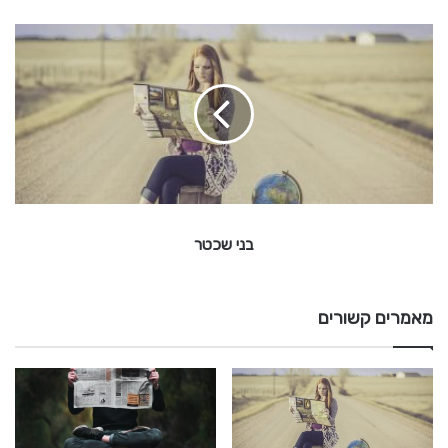
ב
נ
י
ש
כ
ט
ר
בני שכטר
מאמרים קשורים