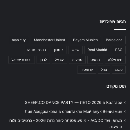
תגיות פופולריות
man city
Manchester United
Bayern Munich
Barcelona
PSG
Real Madrid
איראן
ביטחון
בנימין נתניהו
חיזבאללה
חמאס
טורקיה
ישראל
לבנון
נבחרת ישראל
פיגוע
צהל
קרואטיה
תוכן מקודם
SHEEP.CO DANCE PARTY — ЛЕТО 2026 в Калгари
Лия Ахеджакова в спектакле Мой внук Вениамин
משופן ועד AC/DC - מופע פסנתר לאור נרות 2026 - כרטיסים ולוח
הופעות