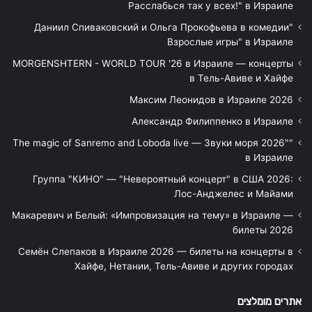
Расслабься так у всех!" в Израиле
"Даниил Спиваковский и Ольга Прокофьева в комедии
Взрослые игры" в Израиле
MORGENSHTERN - WORLD TOUR '26 в Израиле — концерты
в Тель-Авиве и Хайфе
Максим Леонидов в Израиле 2026
Александр Филиппенко в Израиле
"The magic of Sanremo and Loboda live — Звуки моря 2026"
в Израиле
Группа "КИНО" — "Невероятный концерт" в США 2026:
Лос-Анджелес и Майами
Макаревич и Белый: «Импровизация на тему» в Израиле —
билеты 2026
Семён Слепаков в Израиле 2026 — билеты на концерты в
Хайфе, Нетании, Тель-Авиве и других городах
אתרים מומלצים