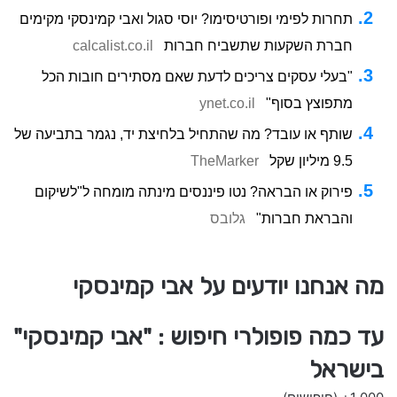
תחרות לפימי ופורטיסימו? יוסי סגול ואבי קמינסקי מקימים
חברת השקעות שתשביח חברות
calcalist.co.il
"בעלי עסקים צריכים לדעת שאם מסתירים חובות הכל
מתפוצץ בסוף"
ynet.co.il
שותף או עובד? מה שהתחיל בלחיצת יד, נגמר בתביעה של
9.5 מיליון שקל
TheMarker
פירוק או הבראה? נטו פיננסים מינתה מומחה ל"לשיקום
והבראת חברות"
גלובס
מה אנחנו יודעים על אבי קמינסקי
עד כמה פופולרי חיפוש : "אבי קמינסקי"
בישראל