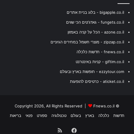
bigapple.co.il - בלוג בניית אתרים
fungets.co.il - גאדג'טים הכי שווים
azone.co.il - הכל על קניה באמזון
zipzap.co.il - מוצרי חשמל במחירים הגיוניים
fnews.co.il - חדשות כלכלה
giftim.co.il - קניות באינטרנט
ezzytour.com - חופשות בארץ ובעולם
aticket.co.il - כרטיסים להופעות
Fnews.co.il
© Copyright 2026, All Rights Reserved |
חדשות
כלכלה
בארץ
בעולם
טכנולוגיה
ספורט
פנאי
בריאות
Facebook
RSS