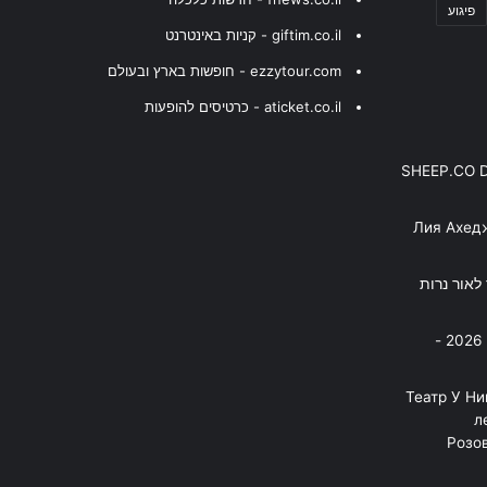
פיגוע
giftim.co.il - קניות באינטרנט
ezzytour.com - חופשות בארץ ובעולם
aticket.co.il - כרטיסים להופעות
SHEEP.CO 
Лия Ахед
פסנתר לאור נרות
בניה ברבי - חוגג עשור על הבמות! 2026 -
"Театр У Н
л
Розов