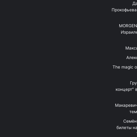
"Д
Прокофьева
MORGENS
Израил
Макс
Алек
"The magic 
Гр
концерт" 
Макаревич
тем
Семён
билеты на