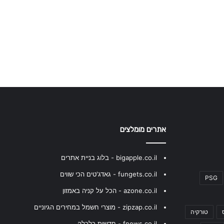
אתרים מומלצים
bigapple.co.il - בלוג בניית אתרים
fungets.co.il - גאדג'טים הכי שווים
PSG
azone.co.il - הכל על קניה באמזון
zipzap.co.il - מוצרי חשמל במחירים הגיוניים
טורקיה
fnews.co.il - חדשות כלכלה