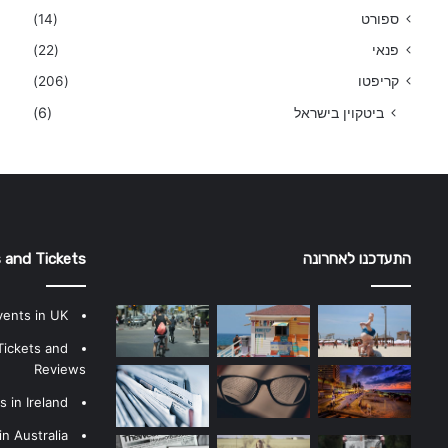
ספורט
(14)
פנאי
(22)
קריפטו
(206)
ביטקוין בישראל
(6)
התעדכנו לאחרונה
 and Tickets
vents in UK
Tickets and
Reviews
 in Ireland
n Australia