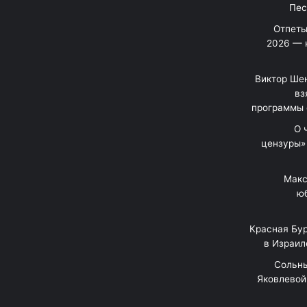
Отпеты
2026 — 
Виктор Шен
вз
программы 
«О
цензуры»
Макс
юб
Красная Бур
в Израил
"Сольн
Яковлевой 