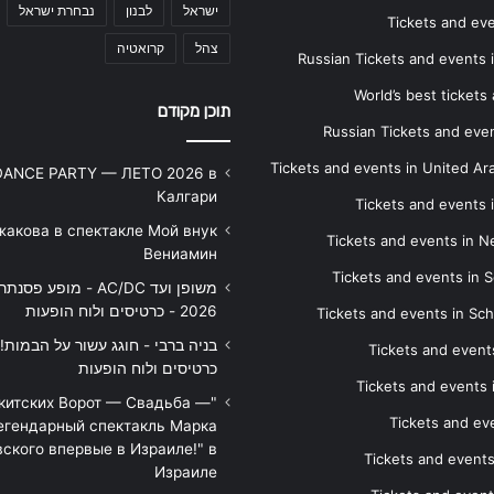
ישראל
לבנון
נבחרת ישראל
Tickets and ev
צהל
קרואטיה
Russian Tickets and events
World’s best tickets
תוכן מקודם
Russian Tickets and event
Tickets and events in United Ar
DANCE PARTY — ЛЕТО 2026 в
Калгари
Tickets and events
жакова в спектакле Мой внук
Tickets and events in 
Вениамин
Tickets and events in S
משופן ועד AC/DC - מופע 
2026 - כרטיסים ולוח הופעות
Tickets and events in Sc
Tickets and events
כרטיסים ולוח הופעות
Tickets and events
икитских Ворот — Свадьба —
Tickets and eve
егендарный спектакль Марка
ского впервые в Израиле!" в
Tickets and event
Израиле