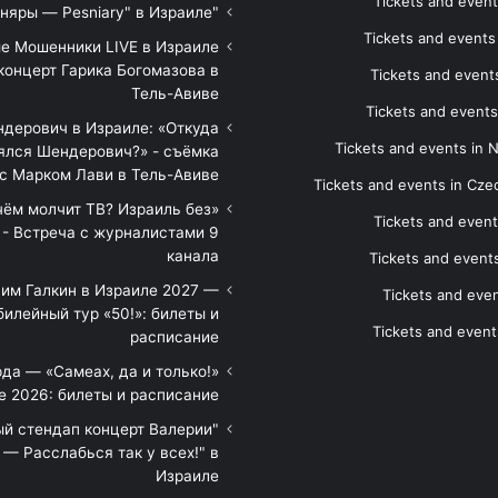
Tickets and event
"Песняры — Pesniary" в Израиле
Tickets and event
е Мошенники LIVE в Израиле
концерт Гарика Богомазова в
Tickets and events
Тель-Авиве
Tickets and events
дерович в Израиле: «Откуда
Tickets and events in 
ялся Шендерович?» - съёмка
с Марком Лави в Тель-Авиве
Tickets and events in Cze
 чём молчит ТВ? Израиль без
Tickets and event
 - Встреча с журналистами 9
канала
Tickets and event
им Галкин в Израиле 2027 —
Tickets and even
илейный тур «50!»: билеты и
Tickets and event
расписание
да — «Самеах, да и только!»
е 2026: билеты и расписание
ый стендап концерт Валерии
— Расслабься так у всех!" в
Израиле