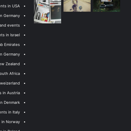
ents in USA
 in Germany
 and events
s in Israel
ab Emirates
 in Germany
New Zealand
outh Africa
hweizerland
 in Austria
 in Denmark
nts in Italy
s in Norway