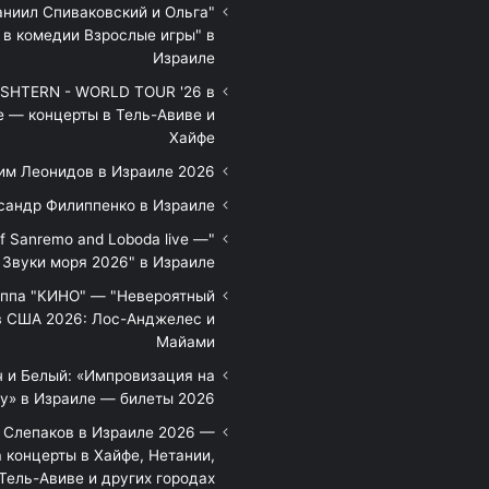
аниил Спиваковский и Ольга
 в комедии Взрослые игры" в
Израиле
HTERN - WORLD TOUR '26 в
е — концерты в Тель-Авиве и
Хайфе
им Леонидов в Израиле 2026
сандр Филиппенко в Израиле
of Sanremo and Loboda live —
Звуки моря 2026" в Израиле
уппа "КИНО" — "Невероятный
в США 2026: Лос-Анджелес и
Майами
 и Белый: «Импровизация на
у» в Израиле — билеты 2026
 Слепаков в Израиле 2026 —
 концерты в Хайфе, Нетании,
Тель-Авиве и других городах