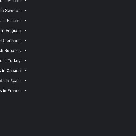
s in Poland
s in Sweden
 in Finland
 in Belgium
Netherlands
ch Republic
s in Turkey
s in Canada
ts in Spain
s in France