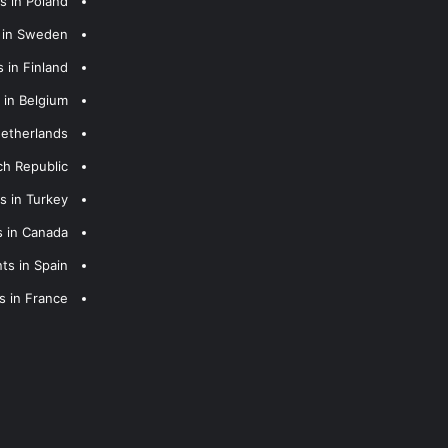
s in Poland
s in Sweden
 in Finland
 in Belgium
Netherlands
ch Republic
s in Turkey
s in Canada
ts in Spain
s in France