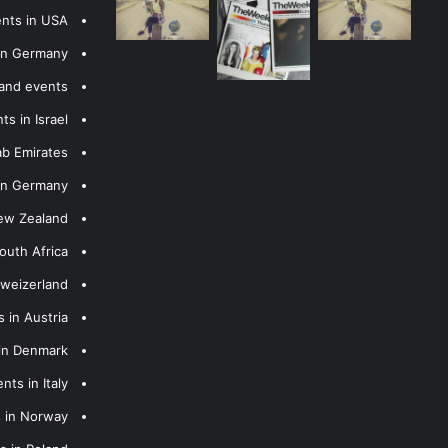
ents in USA
 in Germany
 and events
s in Israel
ab Emirates
 in Germany
New Zealand
outh Africa
hweizerland
 in Austria
 in Denmark
nts in Italy
s in Norway