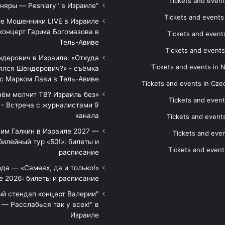
Tickets and event
"Песняры — Pesniary" в Израиле
Tickets and event
е Мошенники LIVE в Израиле
концерт Гарика Богомазова в
Tickets and events
Тель-Авиве
Tickets and events
дерович в Израиле: «Откуда
Tickets and events in 
ялся Шендерович?» - съёмка
с Марком Лави в Тель-Авиве
Tickets and events in Cze
 чём молчит ТВ? Израиль без
Tickets and event
 - Встреча с журналистами 9
канала
Tickets and event
им Галкин в Израиле 2027 —
Tickets and even
илейный тур «50!»: билеты и
Tickets and event
расписание
да — «Самеах, да и только!»
е 2026: билеты и расписание
ый стендап концерт Валерии
— Расслабься так у всех!" в
Израиле