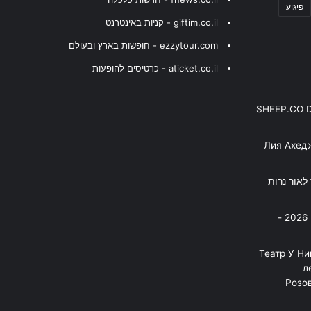
פיגוע
giftim.co.il - קניות באינטרנט
ezzytour.com - חופשות בארץ ובעולם
aticket.co.il - כרטיסים להופעות
SHEEP.CO 
Лия Ахед
פסנתר לאור נרות
בניה ברבי - חוגג עשור על הבמות! 2026 -
"Театр У Н
л
Розов