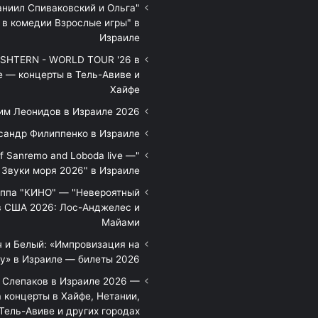
аниил Спиваковский и Ольга
 в комедии Взрослые игры" в
Израиле
HTERN - WORLD TOUR '26 в
е — концерты в Тель-Авиве и
Хайфе
им Леонидов в Израиле 2026
сандр Филиппенко в Израиле
of Sanremo and Loboda live —
Звуки моря 2026" в Израиле
уппа "КИНО" — "Невероятный
в США 2026: Лос-Анджелес и
Майами
 и Белый: «Импровизация на
у» в Израиле — билеты 2026
 Слепаков в Израиле 2026 —
 концерты в Хайфе, Нетании,
Тель-Авиве и других городах