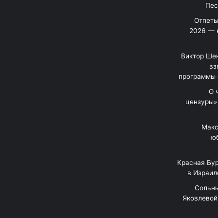
Отпеты
2026 — 
Виктор Шен
вз
программы 
«О
цензуры»
Макс
юб
Красная Бур
в Израил
"Сольн
Яковлевой 