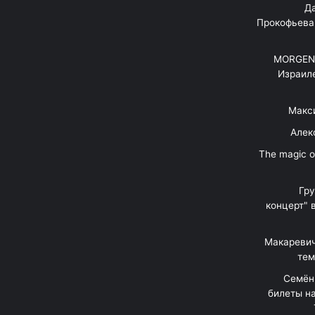
"Д
Прокофьева
MORGENS
Израил
Макс
Алек
"The magic 
Гр
концерт" 
Макаревич
тем
Семён
билеты на