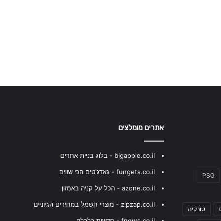
אתרים מומלצים
bigapple.co.il - בלוג בניית אתרים
fungets.co.il - גאדג'טים הכי שווים
PSG
azone.co.il - הכל על קניה באמזון
zipzap.co.il - מוצרי חשמל במחירים הגיוניים
טורקיה
fnews.co.il - חדשות כלכלה