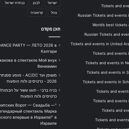
ישראל
לבנון
נבחרת ישראל
Tickets and ev
צהל
קרואטיה
Russian Tickets and events
World’s best tickets
תוכן מקודם
Russian Tickets and event
Tickets and events in United Ar
DANCE PARTY — ЛЕТО 2026 в
Калгари
Tickets and events
жакова в спектакле Мой внук
Tickets and events in 
Вениамин
Tickets and events in S
משופן ועד AC/DC - מופע 
2026 - כרטיסים ולוח הופעות
Tickets and events in Sc
Tickets and events
כרטיסים ולוח הופעות
Tickets and events
икитских Ворот — Свадьба —
Tickets and eve
егендарный спектакль Марка
ского впервые в Израиле!" в
Tickets and event
Израиле