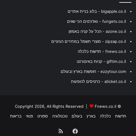
bigapple.co.il - בלוג בניית אתרים
fungets.co.il - גאדג'טים הכי שווים
azone.co.il - הכל על קניה באמזון
zipzap.co.il - מוצרי חשמל במחירים הגיוניים
fnews.co.il - חדשות כלכלה
giftim.co.il - קניות באינטרנט
ezzytour.com - חופשות בארץ ובעולם
aticket.co.il - כרטיסים להופעות
Fnews.co.il
© Copyright 2026, All Rights Reserved |
חדשות
כלכלה
בארץ
בעולם
טכנולוגיה
ספורט
פנאי
בריאות
Facebook
RSS