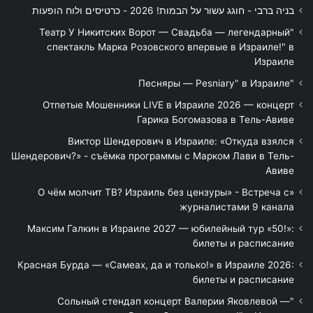
בניה ברבי - חוגג עשור על הבמות! 2026 - כרטיסים ולוח הופעות
"Театр У Никитских Ворот — Свадьба — легендарный
спектакль Марка Розовского впервые в Израиле!" в
Израиле
"Песняры — Pesniary" в Израиле
Отпетые Мошенники LIVE в Израиле 2026 — концерт
Гарика Богомазова в Тель-Авиве
Виктор Шендерович в Израиле: «Откуда взялся
Шендерович?» - съёмка программы с Марком Лави в Тель-
Авиве
«О чём молчит ТВ? Израиль без цензуры» - Встреча с
журналистами 9 канала
Максим Галкин в Израиле 2027 — юбилейный тур «50!»:
билеты и расписание
Красная Бурда — «Самеах, да и только!» в Израиле 2026:
билеты и расписание
"Сольный стендап концерт Валерии Яковлевой —