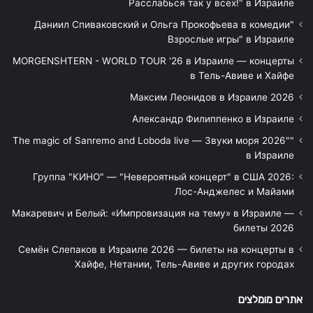
Расслабься так у всех!" в Израиле
"Даниил Спиваковский и Ольга Прокофьева в комедии
Взрослые игры" в Израиле
MORGENSHTERN - WORLD TOUR '26 в Израиле — концерты
в Тель-Авиве и Хайфе
Максим Леонидов в Израиле 2026
Александр Филиппенко в Израиле
"The magic of Sanremo and Loboda live — Звуки моря 2026"
в Израиле
Группа "КИНО" — "Невероятный концерт" в США 2026:
Лос-Анджелес и Майами
Макаревич и Белый: «Импровизация на тему» в Израиле —
билеты 2026
Семён Слепаков в Израиле 2026 — билеты на концерты в
Хайфе, Нетании, Тель-Авиве и других городах
אתרים מומלצים