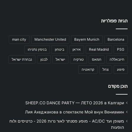
תגיות פופולריות
man city
Manchester United
Bayern Munich
Barcelona
PSG
Real Madrid
איראן
ביטחון
בנימין נתניהו
חיזבאללה
חמאס
טורקיה
ישראל
לבנון
נבחרת ישראל
פיגוע
צהל
קרואטיה
תוכן מקודם
SHEEP.CO DANCE PARTY — ЛЕТО 2026 в Калгари
Лия Ахеджакова в спектакле Мой внук Вениамин
משופן ועד AC/DC - מופע פסנתר לאור נרות 2026 - כרטיסים ולוח
הופעות