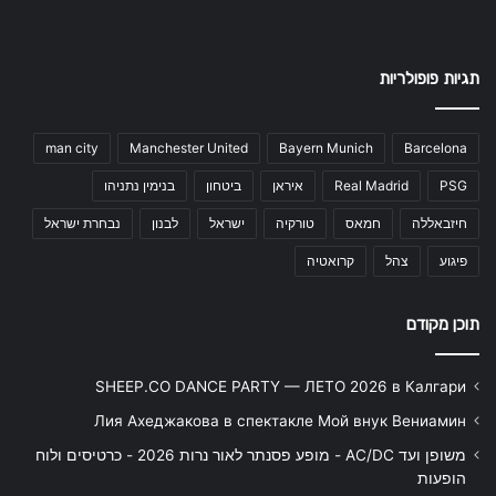
תגיות פופולריות
man city
Manchester United
Bayern Munich
Barcelona
PSG
Real Madrid
איראן
ביטחון
בנימין נתניהו
חיזבאללה
חמאס
טורקיה
ישראל
לבנון
נבחרת ישראל
פיגוע
צהל
קרואטיה
תוכן מקודם
SHEEP.CO DANCE PARTY — ЛЕТО 2026 в Калгари
Лия Ахеджакова в спектакле Мой внук Вениамин
משופן ועד AC/DC - מופע פסנתר לאור נרות 2026 - כרטיסים ולוח
הופעות