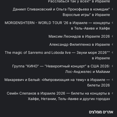
Расслабься так у всех!" в Израиле
"Даниил Спиваковский и Ольга Прокофьева в комедии
Взрослые игры" в Израиле
MORGENSHTERN - WORLD TOUR '26 в Израиле — концерты
в Тель-Авиве и Хайфе
Максим Леонидов в Израиле 2026
Александр Филиппенко в Израиле
"The magic of Sanremo and Loboda live — Звуки моря 2026"
в Израиле
Группа "КИНО" — "Невероятный концерт" в США 2026:
Лос-Анджелес и Майами
Макаревич и Белый: «Импровизация на тему» в Израиле —
билеты 2026
Семён Слепаков в Израиле 2026 — билеты на концерты в
Хайфе, Нетании, Тель-Авиве и других городах
אתרים מומלצים