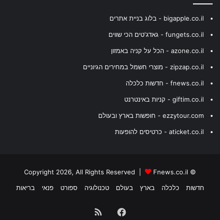
bigapple.co.il - בלוג בניית אתרים
fungets.co.il - גאדג'טים הכי שווים
azone.co.il - הכל על קניה באמזון
zipzap.co.il - מוצרי חשמל במחירים הגיוניים
fnews.co.il - חדשות כלכלה
giftim.co.il - קניות באינטרנט
ezzytour.com - חופשות בארץ ובעולם
aticket.co.il - כרטיסים להופעות
Fnews.co.il
© Copyright 2026, All Rights Reserved |
חדשות
כלכלה
בארץ
בעולם
טכנולוגיה
ספורט
פנאי
בריאות
Facebook
RSS