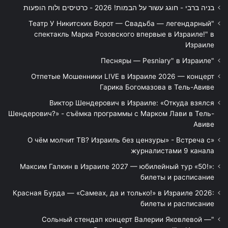
בניה ברבי - חוגג עשור על הבמות! 2026 - כרטיסים ולוח הופעות
"Театр У Никитских Ворот — Свадьба — легендарный
спектакль Марка Розовского впервые в Израиле!" в
Израиле
"Песняры — Pesniary" в Израиле
Отпетые Мошенники LIVE в Израиле 2026 — концерт
Гарика Богомазова в Тель-Авиве
Виктор Шендерович в Израиле: «Откуда взялся
Шендерович?» - съёмка программы с Марком Лави в Тель-
Авиве
«О чём молчит ТВ? Израиль без цензуры» - Встреча с
журналистами 9 канала
Максим Галкин в Израиле 2027 — юбилейный тур «50!»:
билеты и расписание
Красная Бурда — «Самеах, да и только!» в Израиле 2026:
билеты и расписание
"Сольный стендап концерт Валерии Яковлевой —