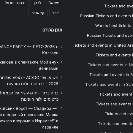
ישראל
לבנון
נבחרת ישראל
Tickets and ev
צהל
קרואטיה
Russian Tickets and events
World’s best tickets
תוכן מקודם
Russian Tickets and event
Tickets and events in United Ar
DANCE PARTY — ЛЕТО 2026 в
Калгари
Tickets and events
жакова в спектакле Мой внук
Tickets and events in 
Вениамин
Tickets and events in S
משופן ועד AC/DC - מופע 
2026 - כרטיסים ולוח הופעות
Tickets and events in Sc
Tickets and events
כרטיסים ולוח הופעות
Tickets and events
икитских Ворот — Свадьба —
Tickets and eve
егендарный спектакль Марка
ского впервые в Израиле!" в
Tickets and event
Израиле