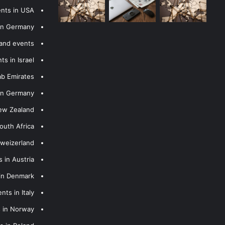
ents in USA
 in Germany
 and events
s in Israel
ab Emirates
 in Germany
New Zealand
outh Africa
hweizerland
 in Austria
 in Denmark
nts in Italy
s in Norway