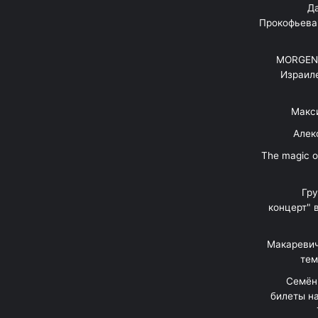
"Д
Прокофьева
MORGENS
Израил
Макс
Алек
"The magic 
Гр
концерт" 
Макаревич
тем
Семён
билеты на