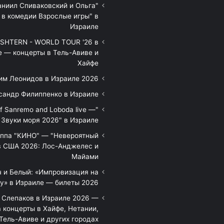
аниил Спиваковский и Ольга
 в комедии Взрослые игры" в
Израиле
HTERN - WORLD TOUR '26 в
е — концерты в Тель-Авиве и
Хайфе
им Леонидов в Израиле 2026
сандр Филиппенко в Израиле
of Sanremo and Loboda live —
Звуки моря 2026" в Израиле
уппа "КИНО" — "Невероятный
в США 2026: Лос-Анджелес и
Майами
 и Белый: «Импровизация на
у» в Израиле — билеты 2026
 Слепаков в Израиле 2026 —
 концерты в Хайфе, Нетании,
Тель-Авиве и других городах