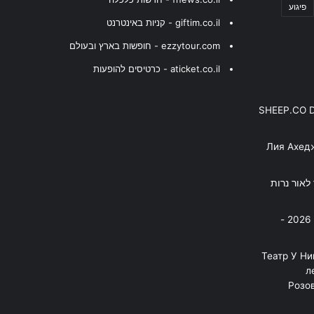
פיגוע
giftim.co.il - קניות באינטרנט
ezzytour.com - חופשות בארץ ובעולם
aticket.co.il - כרטיסים להופעות
SHEEP.CO 
Лия Ахед
פסנתר לאור נרות
בניה ברבי - חוגג עשור על הבמות! 2026 -
"Театр У Н
л
Розов