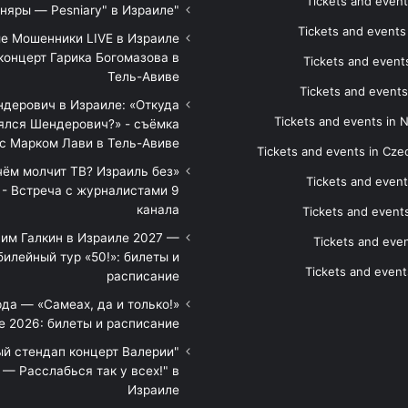
Tickets and event
"Песняры — Pesniary" в Израиле
Tickets and event
е Мошенники LIVE в Израиле
концерт Гарика Богомазова в
Tickets and events
Тель-Авиве
Tickets and events
дерович в Израиле: «Откуда
Tickets and events in 
ялся Шендерович?» - съёмка
с Марком Лави в Тель-Авиве
Tickets and events in Cze
 чём молчит ТВ? Израиль без
Tickets and event
 - Встреча с журналистами 9
канала
Tickets and event
им Галкин в Израиле 2027 —
Tickets and even
илейный тур «50!»: билеты и
Tickets and event
расписание
да — «Самеах, да и только!»
е 2026: билеты и расписание
ый стендап концерт Валерии
— Расслабься так у всех!" в
Израиле