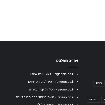
אתרים מומלצים
bigapple.co.il - בלוג בניית אתרים
fungets.co.il - גאדג'טים הכי שווים
PSG
azone.co.il - הכל על קניה באמזון
zipzap.co.il - מוצרי חשמל במחירים הגיוניים
טורקיה
fnews.co.il - חדשות כלכלה