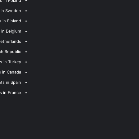
s in Poland
s in Sweden
 in Finland
 in Belgium
Netherlands
ch Republic
s in Turkey
s in Canada
ts in Spain
s in France