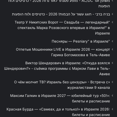
משופן ועד AC/DC - מופע פסנתר לאור נרות 2026 - כרטיסים ולוח
הופעות
בניה ברבי - חוגג עשור על הבמות! 2026 - כרטיסים ולוח הופעות
"Театр У Никитских Ворот — Свадьба — легендарный
спектакль Марка Розовского впервые в Израиле!" в
Израиле
"Песняры — Pesniary" в Израиле
Отпетые Мошенники LIVE в Израиле 2026 — концерт
Гарика Богомазова в Тель-Авиве
Виктор Шендерович в Израиле: «Откуда взялся
Шендерович?» - съёмка программы с Марком Лави в Тель-
Авиве
«О чём молчит ТВ? Израиль без цензуры» - Встреча с
журналистами 9 канала
Максим Галкин в Израиле 2027 — юбилейный тур «50!»:
билеты и расписание
Красная Бурда — «Самеах, да и только!» в Израиле 2026:
билеты и расписание