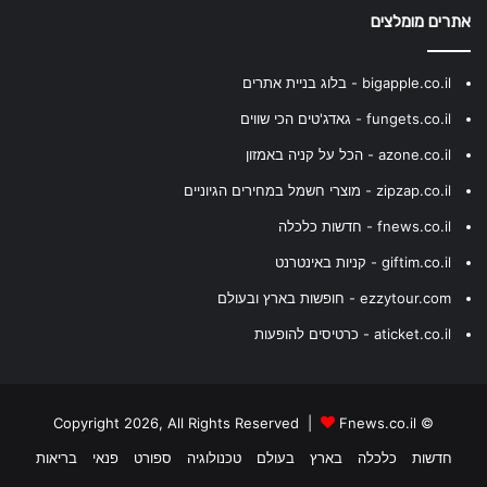
אתרים מומלצים
bigapple.co.il - בלוג בניית אתרים
fungets.co.il - גאדג'טים הכי שווים
azone.co.il - הכל על קניה באמזון
zipzap.co.il - מוצרי חשמל במחירים הגיוניים
fnews.co.il - חדשות כלכלה
giftim.co.il - קניות באינטרנט
ezzytour.com - חופשות בארץ ובעולם
aticket.co.il - כרטיסים להופעות
Fnews.co.il
© Copyright 2026, All Rights Reserved |
חדשות
כלכלה
בארץ
בעולם
טכנולוגיה
ספורט
פנאי
בריאות