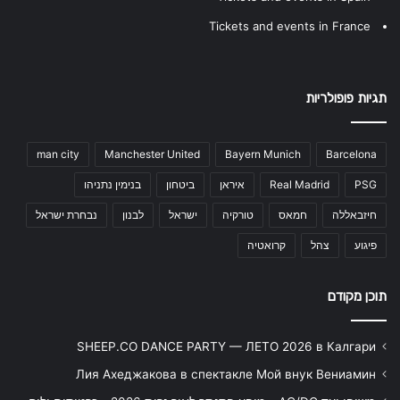
Tickets and events in France
תגיות פופולריות
man city
Manchester United
Bayern Munich
Barcelona
PSG
Real Madrid
איראן
ביטחון
בנימין נתניהו
חיזבאללה
חמאס
טורקיה
ישראל
לבנון
נבחרת ישראל
פיגוע
צהל
קרואטיה
תוכן מקודם
SHEEP.CO DANCE PARTY — ЛЕТО 2026 в Калгари
Лия Ахеджакова в спектакле Мой внук Вениамин