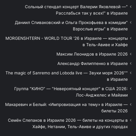
"Сольный стендап концерт Валерии Яковлевой —
Расслабься так у всех!" в Израиле
"Даниил Спиваковский и Ольга Прокофьева в комедии
Взрослые игры" в Израиле
MORGENSHTERN - WORLD TOUR '26 в Израиле — концерты
в Тель-Авиве и Хайфе
Максим Леонидов в Израиле 2026
Александр Филиппенко в Израиле
"The magic of Sanremo and Loboda live — Звуки моря 2026"
в Израиле
Группа "КИНО" — "Невероятный концерт" в США 2026:
Лос-Анджелес и Майами
Макаревич и Белый: «Импровизация на тему» в Израиле —
билеты 2026
Семён Слепаков в Израиле 2026 — билеты на концерты в
Хайфе, Нетании, Тель-Авиве и других городах