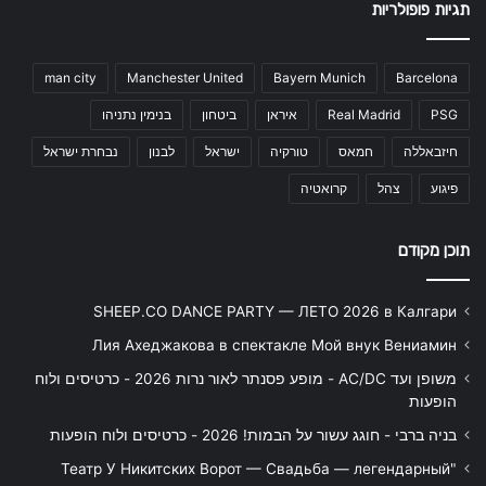
תגיות פופולריות
man city
Manchester United
Bayern Munich
Barcelona
PSG
Real Madrid
איראן
ביטחון
בנימין נתניהו
חיזבאללה
חמאס
טורקיה
ישראל
לבנון
נבחרת ישראל
פיגוע
צהל
קרואטיה
תוכן מקודם
SHEEP.CO DANCE PARTY — ЛЕТО 2026 в Калгари
Лия Ахеджакова в спектакле Мой внук Вениамин
משופן ועד AC/DC - מופע פסנתר לאור נרות 2026 - כרטיסים ולוח
הופעות
בניה ברבי - חוגג עשור על הבמות! 2026 - כרטיסים ולוח הופעות
"Театр У Никитских Ворот — Свадьба — легендарный