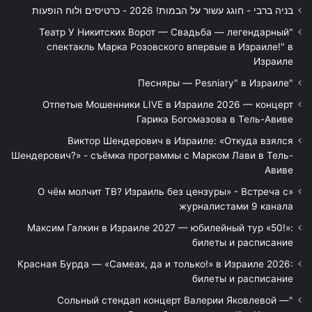
בניה ברבי - חוגג עשור על הבמות! 2026 - כרטיסים ולוח הופעות
"Театр У Никитских Ворот — Свадьба — легендарный
спектакль Марка Розовского впервые в Израиле!" в
Израиле
"Песняры — Pesniary" в Израиле
Отпетые Мошенники LIVE в Израиле 2026 — концерт
Гарика Богомазова в Тель-Авиве
Виктор Шендерович в Израиле: «Откуда взялся
Шендерович?» - съёмка программы с Марком Лави в Тель-
Авиве
«О чём молчит ТВ? Израиль без цензуры» - Встреча с
журналистами 9 канала
Максим Галкин в Израиле 2027 — юбилейный тур «50!»:
билеты и расписание
Красная Бурда — «Самеах, да и только!» в Израиле 2026:
билеты и расписание
"Сольный стендап концерт Валерии Яковлевой —