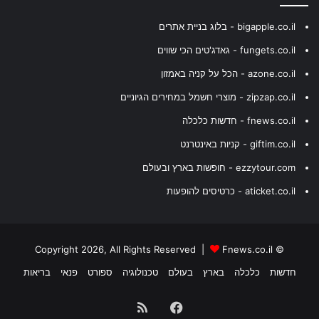
bigapple.co.il - בלוג בניית אתרים
fungets.co.il - גאדג'טים הכי שווים
azone.co.il - הכל על קניה באמזון
zipzap.co.il - מוצרי חשמל במחירים הגיוניים
fnews.co.il - חדשות כלכלה
giftim.co.il - קניות באינטרנט
ezzytour.com - חופשות בארץ ובעולם
aticket.co.il - כרטיסים להופעות
Fnews.co.il
© Copyright 2026, All Rights Reserved |
חדשות
כלכלה
בארץ
בעולם
טכנולוגיה
ספורט
פנאי
בריאות
Facebook
RSS