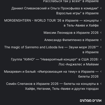
Расслабься так у всех!" в Израиле
"Даниил Спиваковский и Ольга Прокофьева в комедии
Взрослые игры" в Израиле
MORGENSHTERN - WORLD TOUR '26 в Израиле — концерты
в Тель-Авиве и Хайфе
Максим Леонидов в Израиле 2026
Александр Филиппенко в Израиле
"The magic of Sanremo and Loboda live — Звуки моря 2026"
в Израиле
Группа "КИНО" — "Невероятный концерт" в США 2026:
Лос-Анджелес и Майами
Макаревич и Белый: «Импровизация на тему» в Израиле —
билеты 2026
Семён Слепаков в Израиле 2026 — билеты на концерты в
Хайфе, Нетании, Тель-Авиве и других городах
אתרים מומלצים