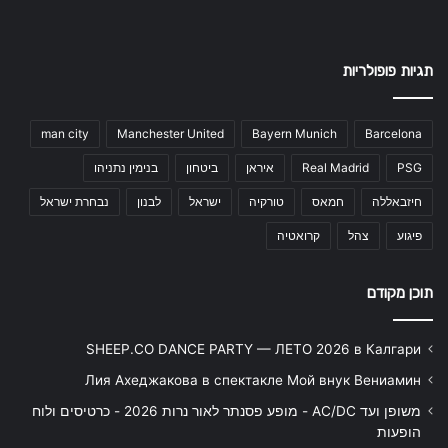
תגיות פופולריות
man city
Manchester United
Bayern Munich
Barcelona
PSG
Real Madrid
איראן
ביטחון
בנימין נתניהו
חיזבאללה
חמאס
טורקיה
ישראל
לבנון
נבחרת ישראל
פיגוע
צהל
קרואטיה
תוכן מקודם
SHEEP.CO DANCE PARTY — ЛЕТО 2026 в Калгари
Лия Ахеджакова в спектакле Мой внук Вениамин
משופן ועד AC/DC - מופע פסנתר לאור נרות 2026 - כרטיסים ולוח
הופעות