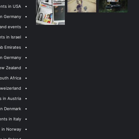
ents in USA
 in Germany
 and events
s in Israel
ab Emirates
 in Germany
New Zealand
outh Africa
hweizerland
 in Austria
 in Denmark
nts in Italy
s in Norway