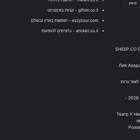
פיגוע
giftim.co.il - קניות באינטרנט
ezzytour.com - חופשות בארץ ובעולם
aticket.co.il - כרטיסים להופעות
SHEEP.CO 
Лия Ахед
פסנתר לאור נרות
בניה ברבי - חוגג עשור על הבמות! 2026 -
"Театр У Н
л
Розов