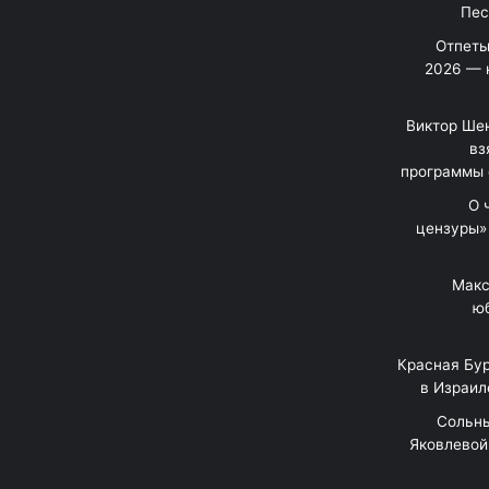
Отпеты
2026 — 
Виктор Шен
вз
программы 
«О
цензуры»
Макс
юб
Красная Бур
в Израил
"Сольн
Яковлевой 