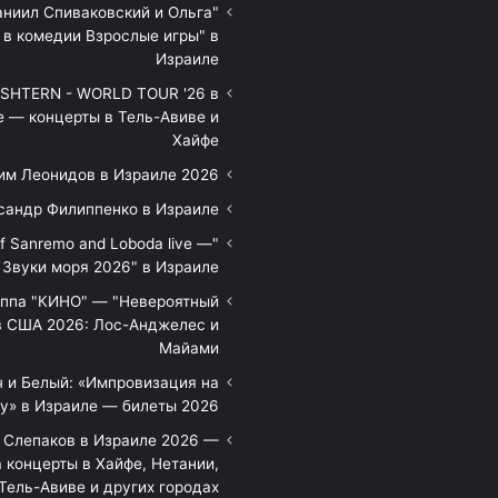
аниил Спиваковский и Ольга
 в комедии Взрослые игры" в
Израиле
HTERN - WORLD TOUR '26 в
е — концерты в Тель-Авиве и
Хайфе
им Леонидов в Израиле 2026
сандр Филиппенко в Израиле
of Sanremo and Loboda live —
Звуки моря 2026" в Израиле
уппа "КИНО" — "Невероятный
в США 2026: Лос-Анджелес и
Майами
 и Белый: «Импровизация на
у» в Израиле — билеты 2026
 Слепаков в Израиле 2026 —
 концерты в Хайфе, Нетании,
Тель-Авиве и других городах