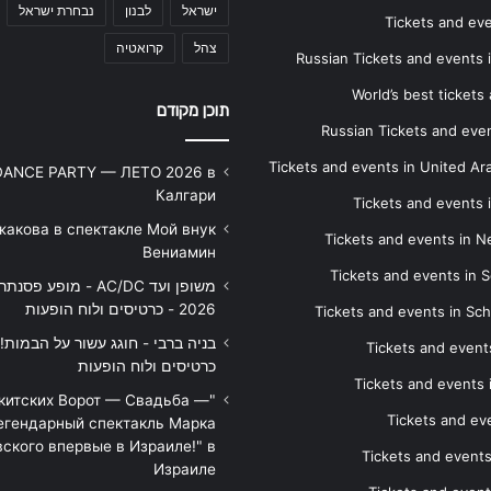
ישראל
לבנון
נבחרת ישראל
Tickets and ev
צהל
קרואטיה
Russian Tickets and events
World’s best tickets
תוכן מקודם
Russian Tickets and event
Tickets and events in United Ar
DANCE PARTY — ЛЕТО 2026 в
Калгари
Tickets and events
жакова в спектакле Мой внук
Tickets and events in 
Вениамин
Tickets and events in S
משופן ועד AC/DC - מופע 
2026 - כרטיסים ולוח הופעות
Tickets and events in Sc
Tickets and events
כרטיסים ולוח הופעות
Tickets and events
икитских Ворот — Свадьба —
Tickets and eve
егендарный спектакль Марка
ского впервые в Израиле!" в
Tickets and event
Израиле