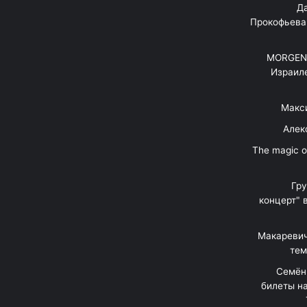
"Д
Прокофьева
MORGENS
Израил
Макс
Алек
"The magic 
Гр
концерт" 
Макаревич
тем
Семён
билеты на