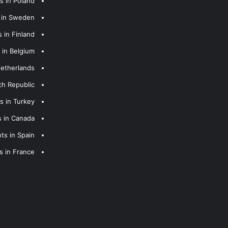
s in Poland
s in Sweden
 in Finland
 in Belgium
Netherlands
ch Republic
s in Turkey
s in Canada
ts in Spain
s in France