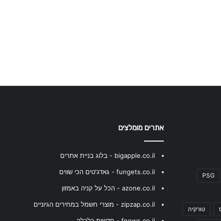
אתרים מומלצים
bigapple.co.il - בלוג בניית אתרים
fungets.co.il - גאדג'טים הכי שווים
PSG
azone.co.il - הכל על קניה באמזון
zipzap.co.il - מוצרי חשמל במחירים הגיוניים
טורקיה
fnews.co.il - חדשות כלכלה