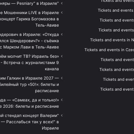
Tickets and event
"Песняры — Pesniary" в Израиле
Tickets and event
е Мошенники LIVE в Израиле
концерт Гарика Богомазова в
Tickets and events
Тель-Авиве
Tickets and events
дерович в Израиле: «Откуда
Tickets and events in 
ялся Шендерович?» - съёмка
с Марком Лави в Тель-Авиве
Tickets and events in Cze
 чём молчит ТВ? Израиль без
Tickets and event
 - Встреча с журналистами 9
канала
Tickets and event
им Галкин в Израиле 2027 —
Tickets and even
илейный тур «50!»: билеты и
Tickets and event
расписание
да — «Самеах, да и только!»
е 2026: билеты и расписание
ый стендап концерт Валерии
— Расслабься так у всех!" в
Израиле