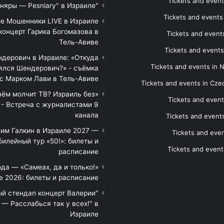
Tickets and event
"Песняры — Pesniary" в Израиле
Tickets and event
е Мошенники LIVE в Израиле
концерт Гарика Богомазова в
Tickets and events
Тель-Авиве
Tickets and events
дерович в Израиле: «Откуда
Tickets and events in 
ялся Шендерович?» - съёмка
с Марком Лави в Тель-Авиве
Tickets and events in Cze
 чём молчит ТВ? Израиль без
Tickets and event
 - Встреча с журналистами 9
канала
Tickets and event
им Галкин в Израиле 2027 —
Tickets and even
илейный тур «50!»: билеты и
Tickets and event
расписание
да — «Самеах, да и только!»
е 2026: билеты и расписание
ый стендап концерт Валерии
— Расслабься так у всех!" в
Израиле