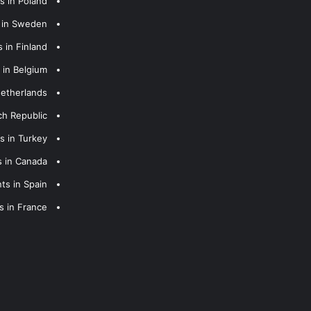
s in Poland
s in Sweden
 in Finland
 in Belgium
Netherlands
ch Republic
s in Turkey
s in Canada
ts in Spain
s in France