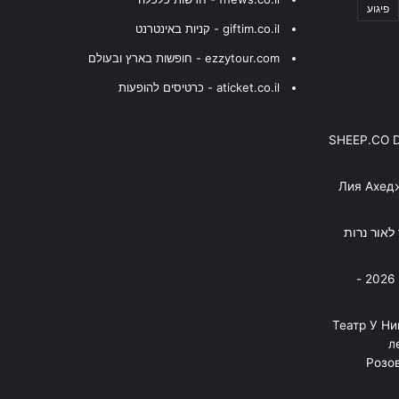
פיגוע
giftim.co.il - קניות באינטרנט
ezzytour.com - חופשות בארץ ובעולם
aticket.co.il - כרטיסים להופעות
SHEEP.CO 
Лия Ахед
פסנתר לאור נרות
בניה ברבי - חוגג עשור על הבמות! 2026 -
"Театр У Н
л
Розов