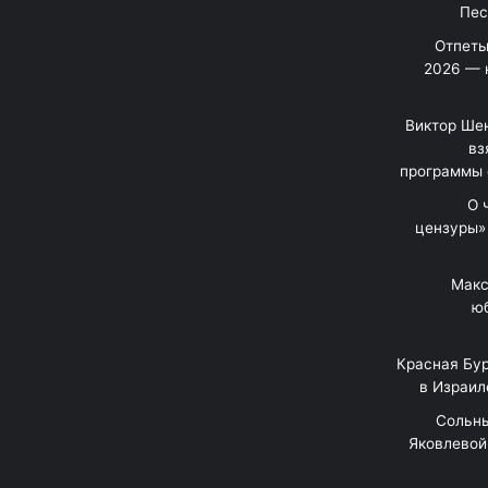
Отпеты
2026 — 
Виктор Шен
вз
программы 
«О
цензуры»
Макс
юб
Красная Бур
в Израил
"Сольн
Яковлевой 