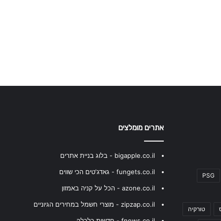
אתרים מומלצים
bigapple.co.il - בלוג בניית אתרים
fungets.co.il - גאדג'טים הכי שווים
PSG
azone.co.il - הכל על קניה באמזון
zipzap.co.il - מוצרי חשמל במחירים הגיוניים
טורקיה
fnews.co.il - חדשות כלכלה