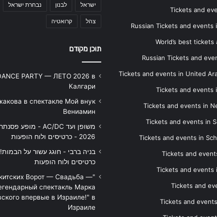
ישראל
לבנון
נבחרת ישראל
Tickets and ev
צהל
קרואטיה
Russian Tickets and events
World’s best tickets
תוכן מקודם
Russian Tickets and event
Tickets and events in United Ar
DANCE PARTY — ЛЕТО 2026 в
Калгари
Tickets and events
жакова в спектакле Мой внук
Tickets and events in 
Вениамин
Tickets and events in S
משופן ועד AC/DC - מופע 
2026 - כרטיסים ולוח הופעות
Tickets and events in Sc
Tickets and events
כרטיסים ולוח הופעות
Tickets and events
икитских Ворот — Свадьба —
Tickets and eve
егендарный спектакль Марка
ского впервые в Израиле!" в
Tickets and event
Израиле