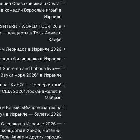
аниил Спиваковский и Ольга
 в комедии Взрослые игры" в
Израиле
HTERN - WORLD TOUR '26 в
е — концерты в Тель-Авиве и
Хайфе
им Леонидов в Израиле 2026
сандр Филиппенко в Израиле
of Sanremo and Loboda live —
Звуки моря 2026" в Израиле
уппа "КИНО" — "Невероятный
в США 2026: Лос-Анджелес и
Майами
 и Белый: «Импровизация на
у» в Израиле — билеты 2026
 Слепаков в Израиле 2026 —
 концерты в Хайфе, Нетании,
Тель-Авиве и других городах