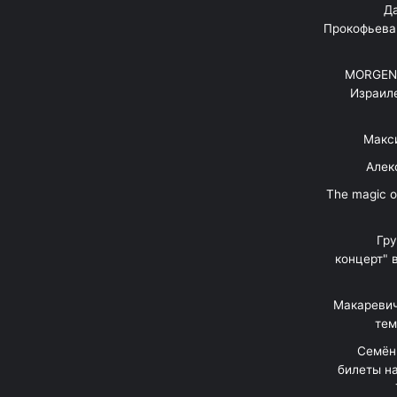
"Д
Прокофьева
MORGENS
Израил
Макс
Алек
"The magic 
Гр
концерт" 
Макаревич
тем
Семён
билеты на