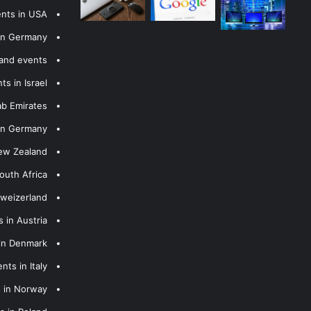
ents in USA
 in Germany
 and events
s in Israel
ab Emirates
 in Germany
New Zealand
outh Africa
hweizerland
 in Austria
 in Denmark
nts in Italy
s in Norway