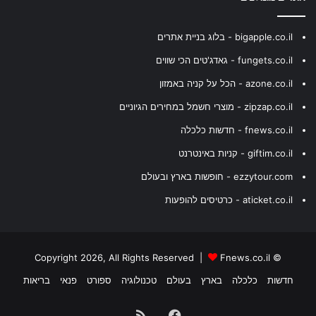
bigapple.co.il - בלוג בניית אתרים
fungets.co.il - גאדג'טים הכי שווים
azone.co.il - הכל על קניה באמזון
zipzap.co.il - מוצרי חשמל במחירים הגיוניים
fnews.co.il - חדשות כלכלה
giftim.co.il - קניות באינטרנט
ezzytour.com - חופשות בארץ ובעולם
aticket.co.il - כרטיסים להופעות
Fnews.co.il
© Copyright 2026, All Rights Reserved |
חדשות
כלכלה
בארץ
בעולם
טכנולוגיה
ספורט
פנאי
בריאות
Facebook
RSS