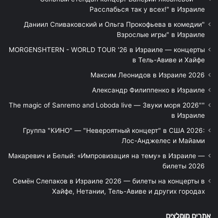
Расслабься так у всех!" в Израиле
"Даниил Спиваковский и Ольга Прокофьева в комедии
Взрослые игры" в Израиле
MORGENSHTERN - WORLD TOUR '26 в Израиле — концерты
в Тель-Авиве и Хайфе
Максим Леонидов в Израиле 2026
Александр Филиппенко в Израиле
"The magic of Sanremo and Loboda live — Звуки моря 2026"
в Израиле
Группа "КИНО" — "Невероятный концерт" в США 2026:
Лос-Анджелес и Майами
Макаревич и Белый: «Импровизация на тему» в Израиле —
билеты 2026
Семён Слепаков в Израиле 2026 — билеты на концерты в
Хайфе, Нетании, Тель-Авиве и других городах
אתרים מומלצים