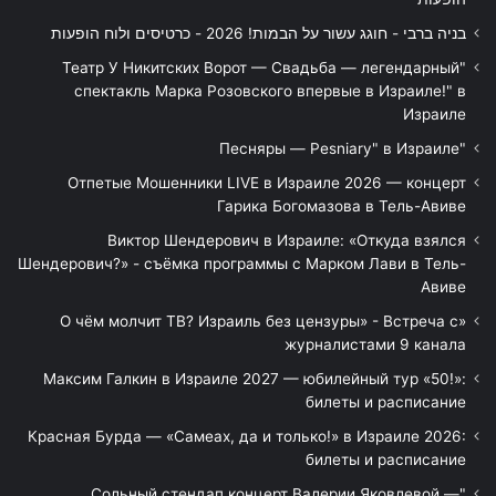
בניה ברבי - חוגג עשור על הבמות! 2026 - כרטיסים ולוח הופעות
"Театр У Никитских Ворот — Свадьба — легендарный
спектакль Марка Розовского впервые в Израиле!" в
Израиле
"Песняры — Pesniary" в Израиле
Отпетые Мошенники LIVE в Израиле 2026 — концерт
Гарика Богомазова в Тель-Авиве
Виктор Шендерович в Израиле: «Откуда взялся
Шендерович?» - съёмка программы с Марком Лави в Тель-
Авиве
«О чём молчит ТВ? Израиль без цензуры» - Встреча с
журналистами 9 канала
Максим Галкин в Израиле 2027 — юбилейный тур «50!»:
билеты и расписание
Красная Бурда — «Самеах, да и только!» в Израиле 2026:
билеты и расписание
"Сольный стендап концерт Валерии Яковлевой —