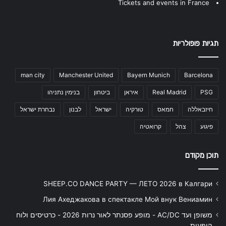
Tickets and events in France
תגיות פופולריות
man city
Manchester United
Bayern Munich
Barcelona
PSG
Real Madrid
איראן
ביטחון
בנימין נתניהו
חיזבאללה
חמאס
טורקיה
ישראל
לבנון
נבחרת ישראל
פיגוע
צהל
קרואטיה
תוכן מקודם
SHEEP.CO DANCE PARTY — ЛЕТО 2026 в Калгари
Лия Ахеджакова в спектакле Мой внук Вениамин
משופן ועד AC/DC - מופע פסנתר לאור נרות 2026 - כרטיסים ולוח
הופעות