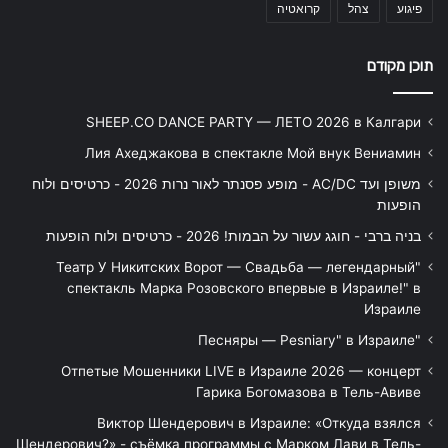
פיגוע
צהל
קרואטיה
תוכן מקודם
SHEEP.CO DANCE PARTY — ЛЕТО 2026 в Калгари
Лия Ахеджакова в спектакле Мой внук Вениамин
משופן ועד AC/DC - מופע פסנתר לאור נרות 2026 - כרטיסים ולוח
הופעות
בניה ברבי - חוגג עשור על הבמות! 2026 - כרטיסים ולוח הופעות
"Театр У Никитских Ворот — Свадьба — легендарный
спектакль Марка Розовского впервые в Израиле!" в
Израиле
"Песняры — Pesniary" в Израиле
Отпетые Мошенники LIVE в Израиле 2026 — концерт
Гарика Богомазова в Тель-Авиве
Виктор Шендерович в Израиле: «Откуда взялся
Шендерович?» - съёмка программы с Марком Лави в Тель-