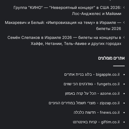
Группа "КИНО" — "Невероятный концерт" в США 2026:
Лос-Анджелес и Майами
Макаревич и Белый: «Импровизация на тему» в Израиле —
билеты 2026
Семён Слепаков в Израиле 2026 — билеты на концерты в
Хайфе, Нетании, Тель-Авиве и других городах
אתרים מומלצים
bigapple.co.il - בלוג בניית אתרים
fungets.co.il - גאדג'טים הכי שווים
azone.co.il - הכל על קניה באמזון
zipzap.co.il - מוצרי חשמל במחירים הגיוניים
fnews.co.il - חדשות כלכלה
giftim.co.il - קניות באינטרנט