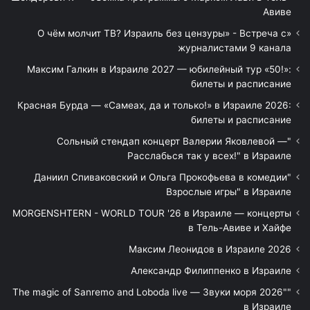
Авиве
«О чём молчит ТВ? Израиль без цензуры» - Встреча с
журналистами 9 канала
Максим Галкин в Израиле 2027 — юбилейный тур «50!»:
билеты и расписание
Красная Бурда — «Самеах, да и только!» в Израиле 2026:
билеты и расписание
"Сольный стендап концерт Валерии Яковлевой —
Расслабься так у всех!" в Израиле
"Даниил Спиваковский и Ольга Прокофьева в комедии
Взрослые игры" в Израиле
MORGENSHTERN - WORLD TOUR '26 в Израиле — концерты
в Тель-Авиве и Хайфе
Максим Леонидов в Израиле 2026
Александр Филиппенко в Израиле
"The magic of Sanremo and Loboda live — Звуки моря 2026"
в Израиле