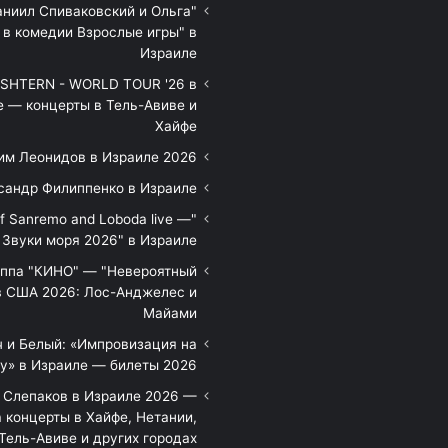
аниил Спиваковский и Ольга
 в комедии Взрослые игры" в
Израиле
HTERN - WORLD TOUR '26 в
е — концерты в Тель-Авиве и
Хайфе
им Леонидов в Израиле 2026
сандр Филиппенко в Израиле
of Sanremo and Loboda live —
Звуки моря 2026" в Израиле
уппа "КИНО" — "Невероятный
в США 2026: Лос-Анджелес и
Майами
 и Белый: «Импровизация на
у» в Израиле — билеты 2026
 Слепаков в Израиле 2026 —
 концерты в Хайфе, Нетании,
Тель-Авиве и других городах