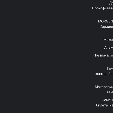
"Д
Прокофьева
MORGENS
Израил
Макс
Алек
"The magic 
Гр
концерт" 
Макаревич
тем
Семён
билеты на