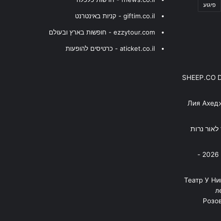
פיגוע
giftim.co.il - קניות באינטרנט
ezzytour.com - חופשות בארץ ובעולם
aticket.co.il - כרטיסים להופעות
SHEEP.CO 
Лия Ахед
פסנתר לאור נרות
בניה ברבי - חוגג עשור על הבמות! 2026 -
"Театр У Н
л
Розов