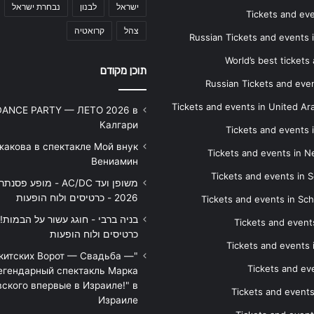
ישראל
לבנון
נבחרת ישראל
Tickets and ev
צהל
קרואטיה
Russian Tickets and events
World’s best tickets
תוכן מקודם
Russian Tickets and event
Tickets and events in United Ar
DANCE PARTY — ЛЕТО 2026 в
Калгари
Tickets and events
жакова в спектакле Мой внук
Tickets and events in 
Вениамин
Tickets and events in S
משופן ועד AC/DC - מופע 
2026 - כרטיסים ולוח הופעות
Tickets and events in Sc
Tickets and events
כרטיסים ולוח הופעות
Tickets and events
икитских Ворот — Свадьба —
Tickets and eve
егендарный спектакль Марка
ского впервые в Израиле!" в
Tickets and event
Израиле