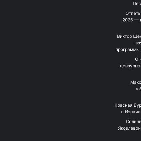
Отпеты
2026 — 
Виктор Шен
вз
программы 
«О
цензуры»
Макс
юб
Красная Бур
в Израил
"Сольн
Яковлевой 