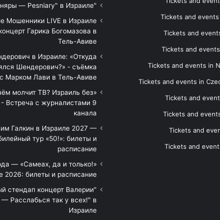
Tickets and event
"Песняры — Pesniary" в Израиле
Tickets and event
е Мошенники LIVE в Израиле
концерт Гарика Богомазова в
Tickets and events
Тель-Авиве
Tickets and events
дерович в Израиле: «Откуда
Tickets and events in 
ялся Шендерович?» - съёмка
с Марком Лави в Тель-Авиве
Tickets and events in Cze
 чём молчит ТВ? Израиль без
Tickets and event
 - Встреча с журналистами 9
канала
Tickets and event
им Галкин в Израиле 2027 —
Tickets and even
илейный тур «50!»: билеты и
Tickets and event
расписание
да — «Самеах, да и только!»
е 2026: билеты и расписание
ый стендап концерт Валерии
— Расслабься так у всех!" в
Израиле