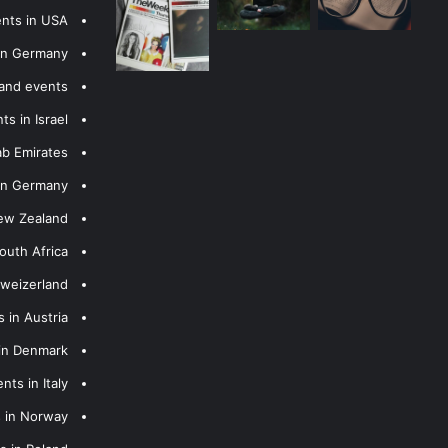
ents in USA
 in Germany
 and events
s in Israel
ab Emirates
 in Germany
New Zealand
outh Africa
hweizerland
 in Austria
 in Denmark
nts in Italy
s in Norway