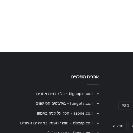
אתרים מומלצים
bigapple.co.il - בלוג בניית אתרים
fungets.co.il - גאדג'טים הכי שווים
PSG
azone.co.il - הכל על קניה באמזון
zipzap.co.il - מוצרי חשמל במחירים הגיוניים
טורקיה
fnews.co.il - חדשות כלכלה