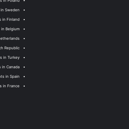
s in Poland
s in Sweden
 in Finland
 in Belgium
Netherlands
ch Republic
s in Turkey
s in Canada
ts in Spain
s in France