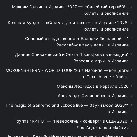
Максим Галкин в Израиле 2027 — юбилейный тур «50!»:
билеты и расписание
Красная Бурда — «Самеах, да и только!» в Израиле 2026:
билеты и расписание
"Сольный стендап концерт Валерии Яковлевой —
Расслабься так у всех!" в Израиле
"Даниил Спиваковский и Ольга Прокофьева в комедии
Взрослые игры" в Израиле
MORGENSHTERN - WORLD TOUR '26 в Израиле — концерты
в Тель-Авиве и Хайфе
Максим Леонидов в Израиле 2026
Александр Филиппенко в Израиле
"The magic of Sanremo and Loboda live — Звуки моря 2026"
в Израиле
Группа "КИНО" — "Невероятный концерт" в США 2026:
Лос-Анджелес и Майами