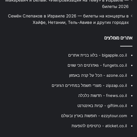
Макаревич и Белый: «Импровизация на тему» в Израиле —
билеты 2026
Семён Слепаков в Израиле 2026 — билеты на концерты в
Хайфе, Нетании, Тель-Авиве и других городах
אתרים מומלצים
bigapple.co.il - בלוג בניית אתרים
fungets.co.il - גאדג'טים הכי שווים
azone.co.il - הכל על קניה באמזון
zipzap.co.il - מוצרי חשמל במחירים הגיוניים
fnews.co.il - חדשות כלכלה
giftim.co.il - קניות באינטרנט
ezzytour.com - חופשות בארץ ובעולם
aticket.co.il - כרטיסים להופעות