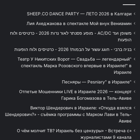
SHEEP.CO DANCE PARTY — ЛЕТО 2026 в Калгари
Лия Ахеджакова в спектакле Мой внук Вениамин
משופן ועד AC/DC - מופע פסנתר לאור נרות 2026 - כרטיסים ולוח
הופעות
בניה ברבי - חוגג עשור על הבמות! 2026 - כרטיסים ולוח הופעות
"Театр У Никитских Ворот — Свадьба — легендарный
спектакль Марка Розовского впервые в Израиле!" в
Израиле
"Песняры — Pesniary" в Израиле
Отпетые Мошенники LIVE в Израиле 2026 — концерт
Гарика Богомазова в Тель-Авиве
Виктор Шендерович в Израиле: «Откуда взялся
Шендерович?» - съёмка программы с Марком Лави в Тель-
Авиве
«О чём молчит ТВ? Израиль без цензуры» - Встреча с
журналистами 9 канала