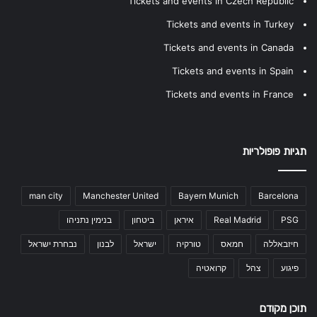
Tickets and events in Czech Republic
Tickets and events in Turkey
Tickets and events in Canada
Tickets and events in Spain
Tickets and events in France
תגיות פופולריות
man city
Manchester United
Bayern Munich
Barcelona
PSG
Real Madrid
איראן
ביטחון
בנימין נתניהו
חיזבאללה
חמאס
טורקיה
ישראל
לבנון
נבחרת ישראל
פיגוע
צהל
קרואטיה
תוכן מקודם