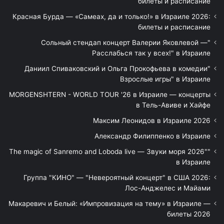
билеты и расписание
Красная Бурда — «Самеах, да и только!» в Израиле 2026:
билеты и расписание
"Сольный стендап концерт Валерии Яковлевой —
Расслабься так у всех!" в Израиле
"Даниил Спиваковский и Ольга Прокофьева в комедии
Взрослые игры" в Израиле
MORGENSHTERN - WORLD TOUR '26 в Израиле — концерты
в Тель-Авиве и Хайфе
Максим Леонидов в Израиле 2026
Александр Филиппенко в Израиле
"The magic of Sanremo and Loboda live — Звуки моря 2026"
в Израиле
Группа "КИНО" — "Невероятный концерт" в США 2026:
Лос-Анджелес и Майами
Макаревич и Белый: «Импровизация на тему» в Израиле —
билеты 2026