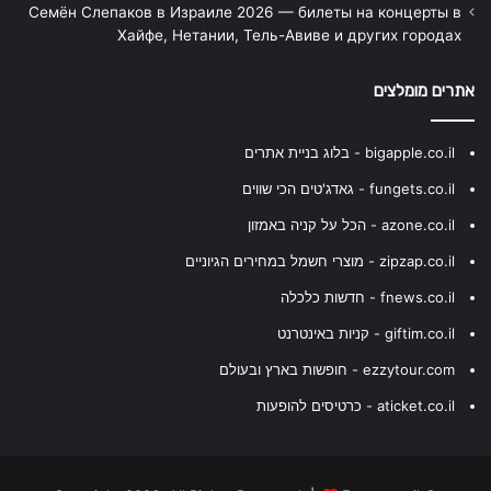
Семён Слепаков в Израиле 2026 — билеты на концерты в
Хайфе, Нетании, Тель-Авиве и других городах
אתרים מומלצים
bigapple.co.il - בלוג בניית אתרים
fungets.co.il - גאדג'טים הכי שווים
azone.co.il - הכל על קניה באמזון
zipzap.co.il - מוצרי חשמל במחירים הגיוניים
fnews.co.il - חדשות כלכלה
giftim.co.il - קניות באינטרנט
ezzytour.com - חופשות בארץ ובעולם
aticket.co.il - כרטיסים להופעות