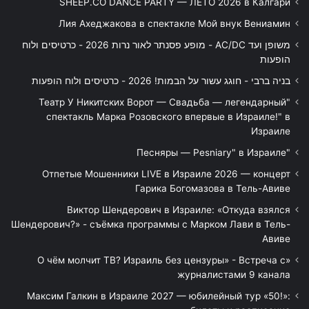
SHEEP.CO DANCE PARTY — ЛЕТО 2026 в Калгари
Лия Ахеджакова в спектакле Мой внук Вениамин
משופן ועד AC/DC - מופע פסנתר לאור נרות 2026 - כרטיסים ולוח
הופעות
בניה ברבי - חוגג עשור על הבמות! 2026 - כרטיסים ולוח הופעות
"Театр У Никитских Ворот — Свадьба — легендарный
спектакль Марка Розовского впервые в Израиле!" в
Израиле
"Песняры — Pesniary" в Израиле
Отпетые Мошенники LIVE в Израиле 2026 — концерт
Гарика Богомазова в Тель-Авиве
Виктор Шендерович в Израиле: «Откуда взялся
Шендерович?» - съёмка программы с Марком Лави в Тель-
Авиве
«О чём молчит ТВ? Израиль без цензуры» - Встреча с
журналистами 9 канала
Максим Галкин в Израиле 2027 — юбилейный тур «50!»: