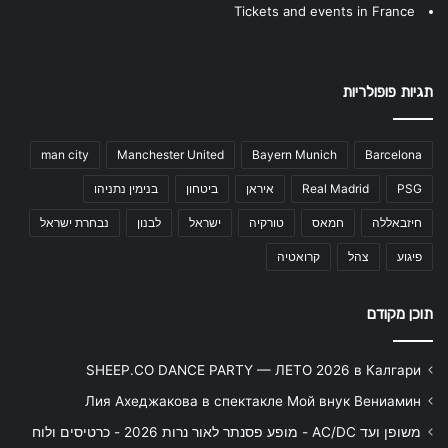
Tickets and events in France
תגיות פופולריות
man city
Manchester United
Bayern Munich
Barcelona
PSG
Real Madrid
איראן
ביטחון
בנימין נתניהו
חיזבאללה
חמאס
טורקיה
ישראל
לבנון
נבחרת ישראל
פיגוע
צהל
קרואטיה
תוכן מקודם
SHEEP.CO DANCE PARTY — ЛЕТО 2026 в Калгари
Лия Ахеджакова в спектакле Мой внук Вениамин
משופן ועד AC/DC - מופע פסנתר לאור נרות 2026 - כרטיסים ולוח