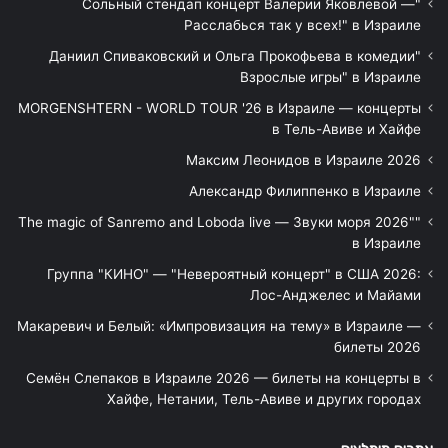
"Сольный стендап концерт Валерии Яковлевой —
Расслабься так у всех!" в Израиле
"Даниил Спиваковский и Ольга Прокофьева в комедии
Взрослые игры" в Израиле
MORGENSHTERN - WORLD TOUR '26 в Израиле — концерты
в Тель-Авиве и Хайфе
Максим Леонидов в Израиле 2026
Александр Филиппенко в Израиле
"The magic of Sanremo and Loboda live — Звуки моря 2026"
в Израиле
Группа "КИНО" — "Невероятный концерт" в США 2026:
Лос-Анджелес и Майами
Макаревич и Белый: «Импровизация на тему» в Израиле —
билеты 2026
Семён Слепаков в Израиле 2026 — билеты на концерты в
Хайфе, Нетании, Тель-Авиве и других городах