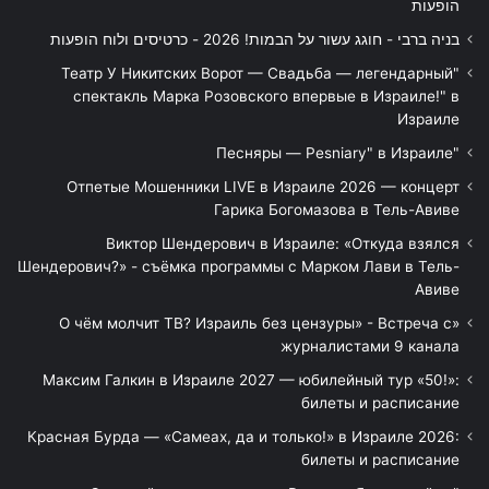
הופעות
בניה ברבי - חוגג עשור על הבמות! 2026 - כרטיסים ולוח הופעות
"Театр У Никитских Ворот — Свадьба — легендарный
спектакль Марка Розовского впервые в Израиле!" в
Израиле
"Песняры — Pesniary" в Израиле
Отпетые Мошенники LIVE в Израиле 2026 — концерт
Гарика Богомазова в Тель-Авиве
Виктор Шендерович в Израиле: «Откуда взялся
Шендерович?» - съёмка программы с Марком Лави в Тель-
Авиве
«О чём молчит ТВ? Израиль без цензуры» - Встреча с
журналистами 9 канала
Максим Галкин в Израиле 2027 — юбилейный тур «50!»:
билеты и расписание
Красная Бурда — «Самеах, да и только!» в Израиле 2026:
билеты и расписание