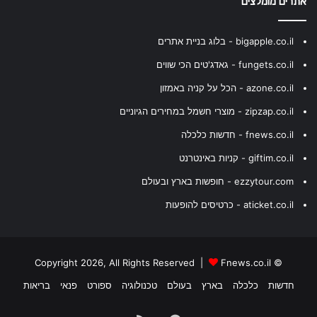
אתרים מומלצים
bigapple.co.il - בלוג בניית אתרים
fungets.co.il - גאדג'טים הכי שווים
azone.co.il - הכל על קניה באמזון
zipzap.co.il - מוצרי חשמל במחירים הגיוניים
fnews.co.il - חדשות כלכלה
giftim.co.il - קניות באינטרנט
ezzytour.com - חופשות בארץ ובעולם
aticket.co.il - כרטיסים להופעות
Fnews.co.il
© Copyright 2026, All Rights Reserved |
חדשות
כלכלה
בארץ
בעולם
טכנולוגיה
ספורט
פנאי
בריאות