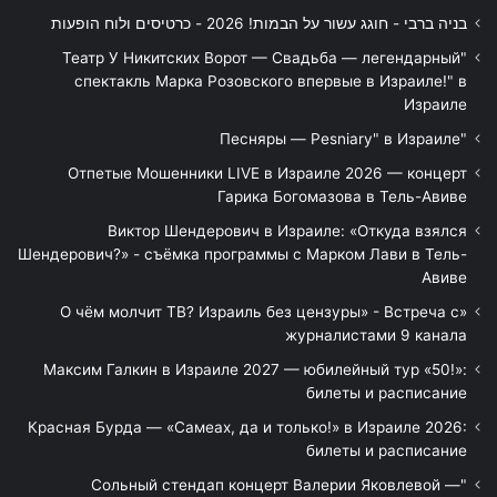
בניה ברבי - חוגג עשור על הבמות! 2026 - כרטיסים ולוח הופעות
"Театр У Никитских Ворот — Свадьба — легендарный
спектакль Марка Розовского впервые в Израиле!" в
Израиле
"Песняры — Pesniary" в Израиле
Отпетые Мошенники LIVE в Израиле 2026 — концерт
Гарика Богомазова в Тель-Авиве
Виктор Шендерович в Израиле: «Откуда взялся
Шендерович?» - съёмка программы с Марком Лави в Тель-
Авиве
«О чём молчит ТВ? Израиль без цензуры» - Встреча с
журналистами 9 канала
Максим Галкин в Израиле 2027 — юбилейный тур «50!»:
билеты и расписание
Красная Бурда — «Самеах, да и только!» в Израиле 2026:
билеты и расписание
"Сольный стендап концерт Валерии Яковлевой —