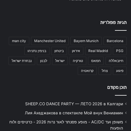
תגיות פופולריות
man city
Manchester United
Bayern Munich
Barcelona
PSG
Real Madrid
איראן
ביטחון
בנימין נתניהו
חיזבאללה
חמאס
טורקיה
ישראל
לבנון
נבחרת ישראל
פיגוע
צהל
קרואטיה
תוכן מקודם
SHEEP.CO DANCE PARTY — ЛЕТО 2026 в Калгари
Лия Ахеджакова в спектакле Мой внук Вениамин
משופן ועד AC/DC - מופע פסנתר לאור נרות 2026 - כרטיסים ולוח
הופעות