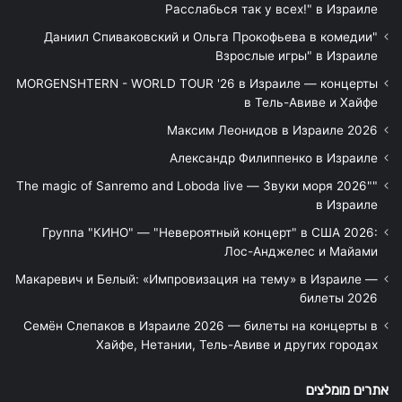
Расслабься так у всех!" в Израиле
"Даниил Спиваковский и Ольга Прокофьева в комедии
Взрослые игры" в Израиле
MORGENSHTERN - WORLD TOUR '26 в Израиле — концерты
в Тель-Авиве и Хайфе
Максим Леонидов в Израиле 2026
Александр Филиппенко в Израиле
"The magic of Sanremo and Loboda live — Звуки моря 2026"
в Израиле
Группа "КИНО" — "Невероятный концерт" в США 2026:
Лос-Анджелес и Майами
Макаревич и Белый: «Импровизация на тему» в Израиле —
билеты 2026
Семён Слепаков в Израиле 2026 — билеты на концерты в
Хайфе, Нетании, Тель-Авиве и других городах
אתרים מומלצים