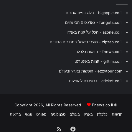
bigapple.co.il - בלוג בניית אתרים
fungets.co.il - גאדג'טים הכי שווים
azone.co.il - הכל על קניה באמזון
zipzap.co.il - מוצרי חשמל במחירים הגיוניים
fnews.co.il - חדשות כלכלה
giftim.co.il - קניות באינטרנט
ezzytour.com - חופשות בארץ ובעולם
aticket.co.il - כרטיסים להופעות
Fnews.co.il
© Copyright 2026, All Rights Reserved |
חדשות
כלכלה
בארץ
בעולם
טכנולוגיה
ספורט
פנאי
בריאות
Facebook
RSS