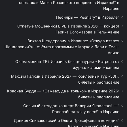
спектакль Марка Розовского впервые в Израиле!" в
Израиле
"Песняры — Pesniary" в Израиле
Отпетые Мошенники LIVE в Израиле 2026 — концерт
Гарика Богомазова в Тель-Авиве
Виктор Шендерович в Израиле: «Откуда взялся
Шендерович?» - съёмка программы с Марком Лави в Тель-
Авиве
«О чём молчит ТВ? Израиль без цензуры» - Встреча с
журналистами 9 канала
Максим Галкин в Израиле 2027 — юбилейный тур «50!»:
билеты и расписание
Красная Бурда — «Самеах, да и только!» в Израиле 2026:
билеты и расписание
"Сольный стендап концерт Валерии Яковлевой —
Расслабься так у всех!" в Израиле
"Даниил Спиваковский и Ольга Прокофьева в комедии
Взрослые игры" в Израиле