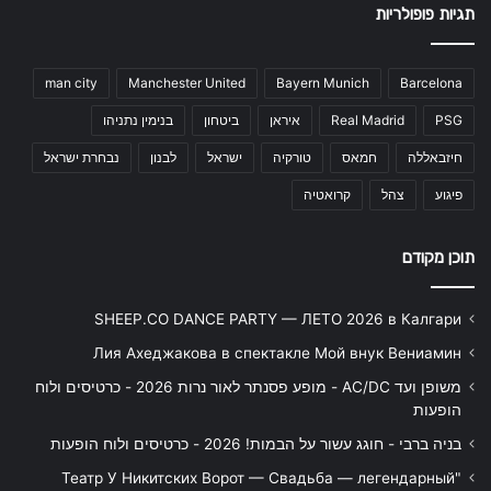
תגיות פופולריות
man city
Manchester United
Bayern Munich
Barcelona
PSG
Real Madrid
איראן
ביטחון
בנימין נתניהו
חיזבאללה
חמאס
טורקיה
ישראל
לבנון
נבחרת ישראל
פיגוע
צהל
קרואטיה
תוכן מקודם
SHEEP.CO DANCE PARTY — ЛЕТО 2026 в Калгари
Лия Ахеджакова в спектакле Мой внук Вениамин
משופן ועד AC/DC - מופע פסנתר לאור נרות 2026 - כרטיסים ולוח
הופעות
בניה ברבי - חוגג עשור על הבמות! 2026 - כרטיסים ולוח הופעות
"Театр У Никитских Ворот — Свадьба — легендарный