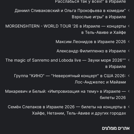
Расслабься так у всех!" в Израиле
"Даниил Спиваковский и Ольга Прокофьева в комедии
Взрослые игры" в Израиле
MORGENSHTERN - WORLD TOUR '26 в Израиле — концерты
в Тель-Авиве и Хайфе
Максим Леонидов в Израиле 2026
Александр Филиппенко в Израиле
"The magic of Sanremo and Loboda live — Звуки моря 2026"
в Израиле
Группа "КИНО" — "Невероятный концерт" в США 2026:
Лос-Анджелес и Майами
Макаревич и Белый: «Импровизация на тему» в Израиле —
билеты 2026
Семён Слепаков в Израиле 2026 — билеты на концерты в
Хайфе, Нетании, Тель-Авиве и других городах
אתרים מומלצים