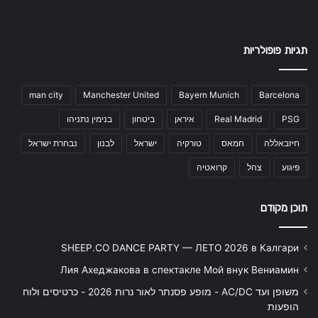
תגיות פופולריות
man city
Manchester United
Bayern Munich
Barcelona
PSG
Real Madrid
איראן
ביטחון
בנימין נתניהו
חיזבאללה
חמאס
טורקיה
ישראל
לבנון
נבחרת ישראל
פיגוע
צהל
קרואטיה
תוכן מקודם
SHEEP.CO DANCE PARTY — ЛЕТО 2026 в Калгари
Лия Ахеджакова в спектакле Мой внук Вениамин
משופן ועד AC/DC - מופע פסנתר לאור נרות 2026 - כרטיסים ולוח
הופעות