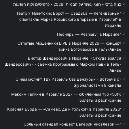
בניה ברבי - חוגג עשור על הבמות! 2026 - כרטיסים ולוח הופעות
"Театр У Никитских Ворот — Свадьба — легендарный
спектакль Марка Розовского впервые в Израиле!" в
Израиле
"Песняры — Pesniary" в Израиле
Отпетые Мошенники LIVE в Израиле 2026 — концерт
Гарика Богомазова в Тель-Авиве
Виктор Шендерович в Израиле: «Откуда взялся
Шендерович?» - съёмка программы с Марком Лави в Тель-
Авиве
«О чём молчит ТВ? Израиль без цензуры» - Встреча с
журналистами 9 канала
Максим Галкин в Израиле 2027 — юбилейный тур «50!»:
билеты и расписание
Красная Бурда — «Самеах, да и только!» в Израиле 2026:
билеты и расписание
"Сольный стендап концерт Валерии Яковлевой —