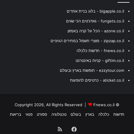
bigapple.co.il - בלוג בניית אתרים
fungets.co.il - גאדג'טים הכי שווים
azone.co.il - הכל על קניה באמזון
zipzap.co.il - מוצרי חשמל במחירים הגיוניים
fnews.co.il - חדשות כלכלה
giftim.co.il - קניות באינטרנט
ezzytour.com - חופשות בארץ ובעולם
aticket.co.il - כרטיסים להופעות
Fnews.co.il
© Copyright 2026, All Rights Reserved |
חדשות
כלכלה
בארץ
בעולם
טכנולוגיה
ספורט
פנאי
בריאות
Facebook
RSS