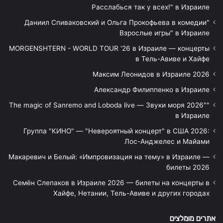
Расслабься так у всех!" в Израиле
"Даниил Спиваковский и Ольга Прокофьева в комедии
Взрослые игры" в Израиле
MORGENSHTERN - WORLD TOUR '26 в Израиле — концерты
в Тель-Авиве и Хайфе
Максим Леонидов в Израиле 2026
Александр Филиппенко в Израиле
"The magic of Sanremo and Loboda live — Звуки моря 2026"
в Израиле
Группа "КИНО" — "Невероятный концерт" в США 2026:
Лос-Анджелес и Майами
Макаревич и Белый: «Импровизация на тему» в Израиле —
билеты 2026
Семён Слепаков в Израиле 2026 — билеты на концерты в
Хайфе, Нетании, Тель-Авиве и других городах
אתרים מומלצים