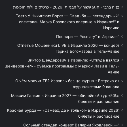
בניה ברבי - חוגג עשור על הבמות! 2026 - כרטיסים ולוח הופעות
"Театр У Никитских Ворот — Свадьба — легендарный
спектакль Марка Розовского впервые в Израиле!" в
Израиле
"Песняры — Pesniary" в Израиле
Отпетые Мошенники LIVE в Израиле 2026 — концерт
Гарика Богомазова в Тель-Авиве
Виктор Шендерович в Израиле: «Откуда взялся
Шендерович?» - съёмка программы с Марком Лави в Тель-
Авиве
«О чём молчит ТВ? Израиль без цензуры» - Встреча с
журналистами 9 канала
Максим Галкин в Израиле 2027 — юбилейный тур «50!»:
билеты и расписание
Красная Бурда — «Самеах, да и только!» в Израиле 2026:
билеты и расписание
"Сольный стендап концерт Валерии Яковлевой —