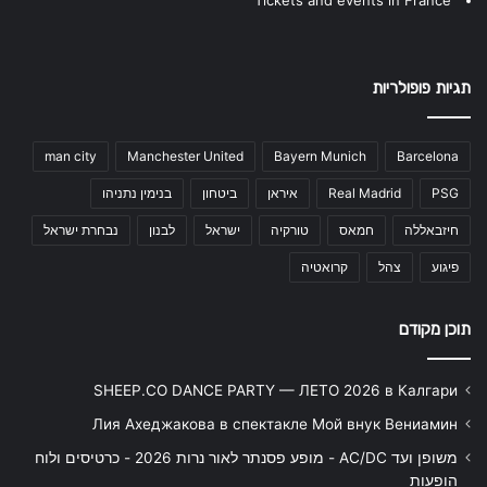
תגיות פופולריות
man city
Manchester United
Bayern Munich
Barcelona
PSG
Real Madrid
איראן
ביטחון
בנימין נתניהו
חיזבאללה
חמאס
טורקיה
ישראל
לבנון
נבחרת ישראל
פיגוע
צהל
קרואטיה
תוכן מקודם
SHEEP.CO DANCE PARTY — ЛЕТО 2026 в Калгари
Лия Ахеджакова в спектакле Мой внук Вениамин
משופן ועד AC/DC - מופע פסנתר לאור נרות 2026 - כרטיסים ולוח
הופעות