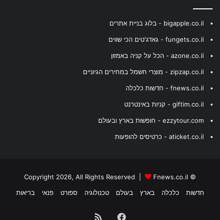
bigapple.co.il - בלוג בניית אתרים
fungets.co.il - גאדג'טים הכי שווים
azone.co.il - הכל על קניה באמזון
zipzap.co.il - מוצרי חשמל במחירים הגיוניים
fnews.co.il - חדשות כלכלה
giftim.co.il - קניות באינטרנט
ezzytour.com - חופשות בארץ ובעולם
aticket.co.il - כרטיסים להופעות
Fnews.co.il
© Copyright 2026, All Rights Reserved |
חדשות
כלכלה
בארץ
בעולם
טכנולוגיה
ספורט
פנאי
בריאות
Facebook
RSS