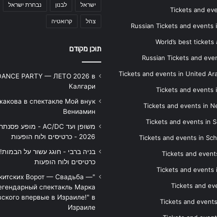
ישראל
לבנון
נבחרת ישראל
Tickets and ev
צהל
קרואטיה
Russian Tickets and events
World’s best tickets
תוכן מקודם
Russian Tickets and event
Tickets and events in United Ar
DANCE PARTY — ЛЕТО 2026 в
Калгари
Tickets and events
жакова в спектакле Мой внук
Tickets and events in 
Вениамин
Tickets and events in S
משופן ועד AC/DC - מופע 
2026 - כרטיסים ולוח הופעות
Tickets and events in Sc
Tickets and events
כרטיסים ולוח הופעות
Tickets and events
икитских Ворот — Свадьба —
Tickets and eve
егендарный спектакль Марка
ского впервые в Израиле!" в
Tickets and event
Израиле