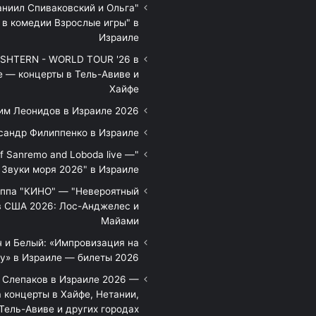
аниил Спиваковский и Ольга
 в комедии Взрослые игры" в
Израиле
HTERN - WORLD TOUR '26 в
е — концерты в Тель-Авиве и
Хайфе
им Леонидов в Израиле 2026
сандр Филиппенко в Израиле
of Sanremo and Loboda live —
Звуки моря 2026" в Израиле
уппа "КИНО" — "Невероятный
в США 2026: Лос-Анджелес и
Майами
 и Белый: «Импровизация на
у» в Израиле — билеты 2026
 Слепаков в Израиле 2026 —
 концерты в Хайфе, Нетании,
Тель-Авиве и других городах