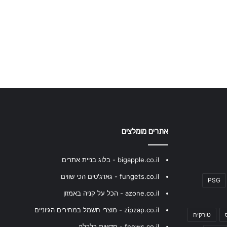
אתרים מומלצים
bigapple.co.il - בלוג בניית אתרים
fungets.co.il - גאדג'טים הכי שווים
PSG
azone.co.il - הכל על קניה באמזון
zipzap.co.il - מוצרי חשמל במחירים הגיוניים
טורקיה
fnews.co.il - חדשות כלכלה