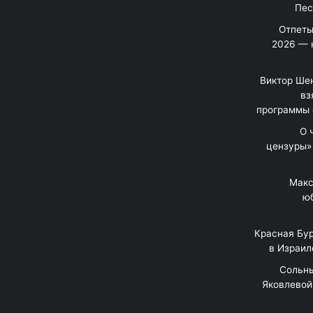
Отпеты
2026 — 
Виктор Шен
вз
программы 
«О
цензуры»
Макс
юб
Красная Бур
в Израил
"Сольн
Яковлевой 