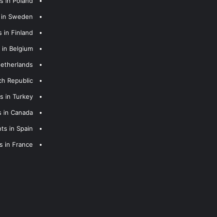
s in Poland
s in Sweden
 in Finland
 in Belgium
Netherlands
ch Republic
s in Turkey
s in Canada
ts in Spain
s in France