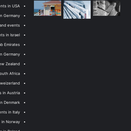
ents in USA
 in Germany
 and events
s in Israel
ab Emirates
 in Germany
New Zealand
outh Africa
hweizerland
 in Austria
 in Denmark
nts in Italy
s in Norway