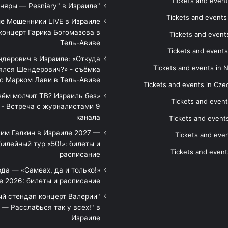
Tickets and event
"Песняры — Pesniary" в Израиле
Tickets and event
е Мошенники LIVE в Израиле
концерт Гарика Богомазова в
Tickets and events
Тель-Авиве
Tickets and events
дерович в Израиле: «Откуда
Tickets and events in 
ялся Шендерович?» - съёмка
с Марком Лави в Тель-Авиве
Tickets and events in Cze
 чём молчит ТВ? Израиль без
Tickets and event
 - Встреча с журналистами 9
канала
Tickets and event
им Галкин в Израиле 2027 —
Tickets and even
илейный тур «50!»: билеты и
Tickets and event
расписание
да — «Самеах, да и только!»
е 2026: билеты и расписание
ый стендап концерт Валерии
— Расслабься так у всех!" в
Израиле