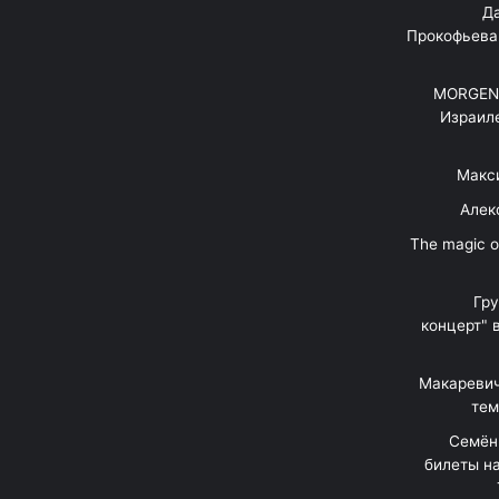
"Д
Прокофьева
MORGENS
Израил
Макс
Алек
"The magic 
Гр
концерт" 
Макаревич
тем
Семён
билеты на