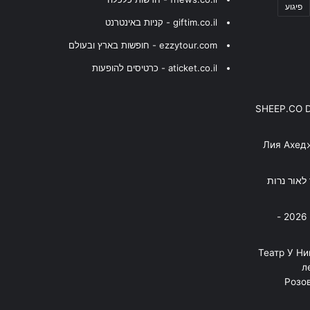
פיגוע
giftim.co.il - קניות באינטרנט
ezzytour.com - חופשות בארץ ובעולם
aticket.co.il - כרטיסים להופעות
SHEEP.CO 
Лия Ахед
פסנתר לאור נרות
בניה ברבי - חוגג עשור על הבמות! 2026 -
"Театр У Н
л
Розов