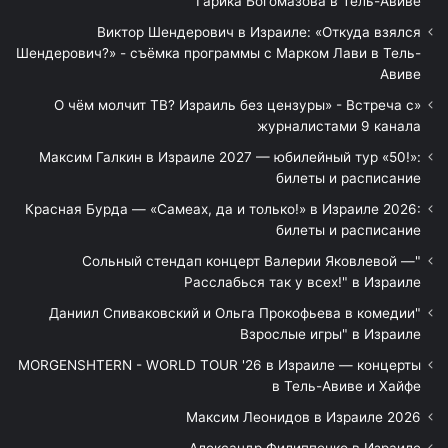
Гарика Богомазова в Тель-Авиве
Виктор Шендерович в Израиле: «Откуда взялся
Шендерович?» - съёмка программы с Марком Лави в Тель-
Авиве
«О чём молчит ТВ? Израиль без цензуры» - Встреча с
журналистами 9 канала
Максим Галкин в Израиле 2027 — юбилейный тур «50!»:
билеты и расписание
Красная Бурда — «Самеах, да и только!» в Израиле 2026:
билеты и расписание
"Сольный стендап концерт Валерии Яковлевой —
Расслабься так у всех!" в Израиле
"Даниил Спиваковский и Ольга Прокофьева в комедии
Взрослые игры" в Израиле
MORGENSHTERN - WORLD TOUR '26 в Израиле — концерты
в Тель-Авиве и Хайфе
Максим Леонидов в Израиле 2026
Александр Филиппенко в Израиле