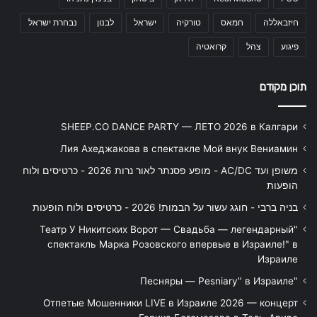
חיזבאללה
חמאס
טורקיה
ישראל
לבנון
נבחרת ישראל
פיגוע
צהל
קרואטיה
תוכן מקודם
SHEEP.CO DANCE PARTY — ЛЕТО 2026 в Калгари
Лия Ахеджакова в спектакле Мой внук Вениамин
משופן ועד AC/DC - מופע פסנתר לאור נרות 2026 - כרטיסים ולוח
הופעות
בניה ברבי - חוגג עשור על הבמות! 2026 - כרטיסים ולוח הופעות
"Театр У Никитских Ворот — Свадьба — легендарный
спектакль Марка Розовского впервые в Израиле!" в
Израиле
"Песняры — Pesniary" в Израиле
Отпетые Мошенники LIVE в Израиле 2026 — концерт