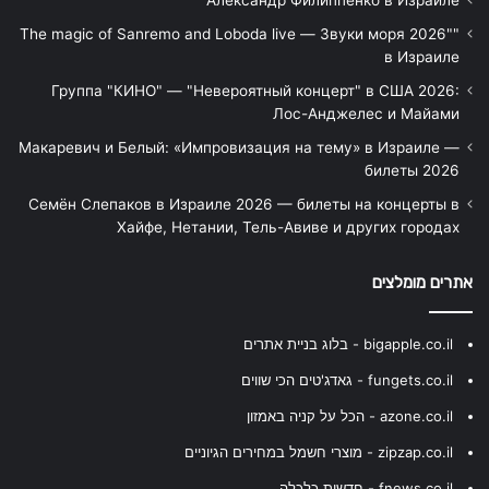
"The magic of Sanremo and Loboda live — Звуки моря 2026"
в Израиле
Группа "КИНО" — "Невероятный концерт" в США 2026:
Лос-Анджелес и Майами
Макаревич и Белый: «Импровизация на тему» в Израиле —
билеты 2026
Семён Слепаков в Израиле 2026 — билеты на концерты в
Хайфе, Нетании, Тель-Авиве и других городах
אתרים מומלצים
bigapple.co.il - בלוג בניית אתרים
fungets.co.il - גאדג'טים הכי שווים
azone.co.il - הכל על קניה באמזון
zipzap.co.il - מוצרי חשמל במחירים הגיוניים
fnews.co.il - חדשות כלכלה