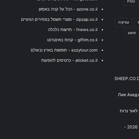
PSG
azone.co.il - הכל על קניה באמזון
zipzap.co.il - מוצרי חשמל במחירים הגיוניים
טורקיה
fnews.co.il - חדשות כלכלה
פיגוע
giftim.co.il - קניות באינטרנט
ezzytour.com - חופשות בארץ ובעולם
aticket.co.il - כרטיסים להופעות
SHEEP.CO 
Лия Ахед
פסנתר לאור נרות
בניה ברבי - חוגג עשור על הבמות! 2026 -