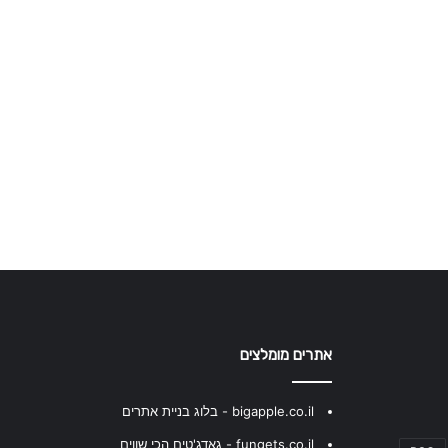
אתרים מומלצים
bigapple.co.il - בלוג בניית אתרים
fungets.co.il - גאדג'טים הכי שווים