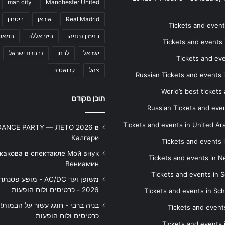
man city
Manchester United
Real Madrid
איראן
ביטחון
Tickets and events
בנימין נתניהו
חיזבאללה
חמאס
Tickets and events i
ישראל
לבנון
נבחרת ישראל
Tickets and ev
צהל
קרואטיה
Russian Tickets and events
World’s best tickets
תוכן מקודם
Russian Tickets and event
Tickets and events in United Ar
DANCE PARTY — ЛЕТО 2026 в
Калгари
Tickets and events
жакова в спектакле Мой внук
Tickets and events in 
Вениамин
Tickets and events in S
משופן ועד AC/DC - מופע 
2026 - כרטיסים ולוח הופעות
Tickets and events in Sc
Tickets and events
כרטיסים ולוח הופעות
Tickets and events