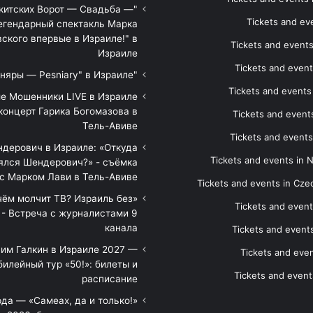
икитских Ворот — Свадьба —
Tickets and eve
егендарный спектакль Марка
ского впервые в Израиле!" в
Tickets and event
Израиле
Tickets and event
"Песняры — Pesniary" в Израиле
Tickets and event
е Мошенники LIVE в Израиле
концерт Гарика Богомазова в
Tickets and events
Тель-Авиве
Tickets and events
дерович в Израиле: «Откуда
Tickets and events in 
ялся Шендерович?» - съёмка
с Марком Лави в Тель-Авиве
Tickets and events in Cze
 чём молчит ТВ? Израиль без
Tickets and event
 - Встреча с журналистами 9
канала
Tickets and event
им Галкин в Израиле 2027 —
Tickets and even
илейный тур «50!»: билеты и
Tickets and event
расписание
да — «Самеах, да и только!»