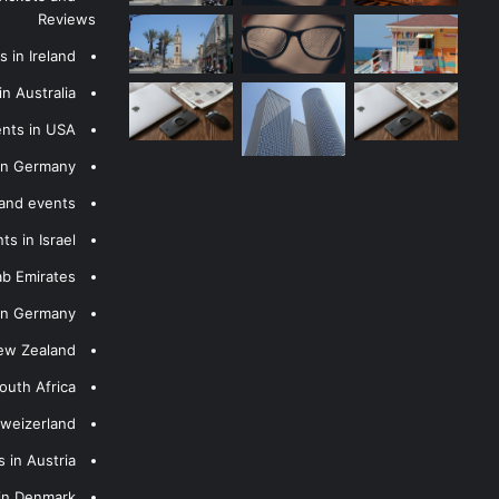
Reviews
 in Ireland
n Australia
ents in USA
 in Germany
 and events
s in Israel
ab Emirates
 in Germany
New Zealand
outh Africa
hweizerland
 in Austria
 in Denmark