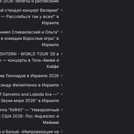
е 2026: билеты и расписание
ый стендап концерт Валерии
— Расслабься так у всех!" в
Израиле
аниил Спиваковский и Ольга
 в комедии Взрослые игры" в
Израиле
HTERN - WORLD TOUR '26 в
е — концерты в Тель-Авиве и
Хайфе
им Леонидов в Израиле 2026
сандр Филиппенко в Израиле
of Sanremo and Loboda live —
Звуки моря 2026" в Израиле
уппа "КИНО" — "Невероятный
в США 2026: Лос-Анджелес и
Майами
 и Белый: «Импровизация на