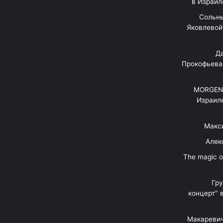
в Израил
"Сольн
Яковлевой 
"Д
Прокофьева
MORGENS
Израил
Макс
Алек
"The magic 
Гр
концерт" 
Макаревич