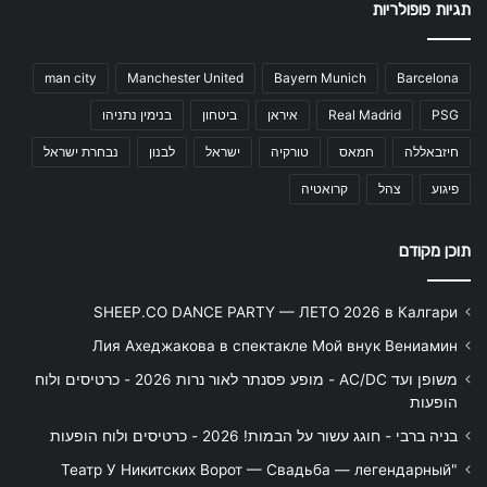
תגיות פופולריות
man city
Manchester United
Bayern Munich
Barcelona
PSG
Real Madrid
איראן
ביטחון
בנימין נתניהו
חיזבאללה
חמאס
טורקיה
ישראל
לבנון
נבחרת ישראל
פיגוע
צהל
קרואטיה
תוכן מקודם
SHEEP.CO DANCE PARTY — ЛЕТО 2026 в Калгари
Лия Ахеджакова в спектакле Мой внук Вениамин
משופן ועד AC/DC - מופע פסנתר לאור נרות 2026 - כרטיסים ולוח
הופעות
בניה ברבי - חוגג עשור על הבמות! 2026 - כרטיסים ולוח הופעות
"Театр У Никитских Ворот — Свадьба — легендарный