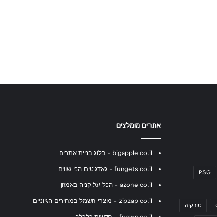
אתרים מומלצים
bigapple.co.il - בלוג בניית אתרים
fungets.co.il - גאדג'טים הכי שווים
PSG
azone.co.il - הכל על קניה באמזון
zipzap.co.il - מוצרי חשמל במחירים הגיוניים
טורקיה
fnews.co.il - חדשות כלכלה