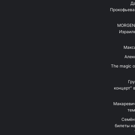
"Д
Прокофьева
MORGENS
Израил
Макс
Алек
"The magic 
Гр
концерт" 
Макаревич
тем
Семён
билеты на