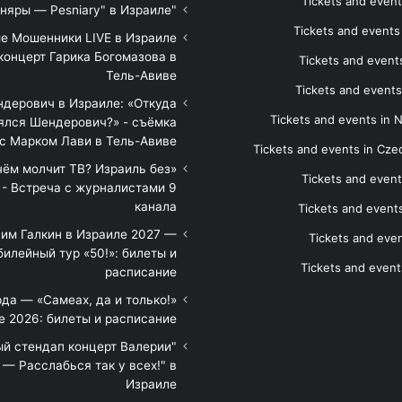
Tickets and event
"Песняры — Pesniary" в Израиле
Tickets and event
е Мошенники LIVE в Израиле
концерт Гарика Богомазова в
Tickets and events
Тель-Авиве
Tickets and events
дерович в Израиле: «Откуда
Tickets and events in 
ялся Шендерович?» - съёмка
с Марком Лави в Тель-Авиве
Tickets and events in Cze
 чём молчит ТВ? Израиль без
Tickets and event
 - Встреча с журналистами 9
канала
Tickets and event
им Галкин в Израиле 2027 —
Tickets and even
илейный тур «50!»: билеты и
Tickets and event
расписание
да — «Самеах, да и только!»
е 2026: билеты и расписание
ый стендап концерт Валерии
— Расслабься так у всех!" в
Израиле