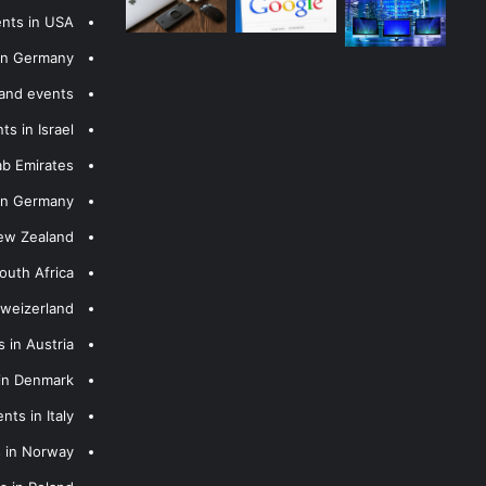
ents in USA
 in Germany
 and events
s in Israel
ab Emirates
 in Germany
New Zealand
outh Africa
hweizerland
 in Austria
 in Denmark
nts in Italy
s in Norway