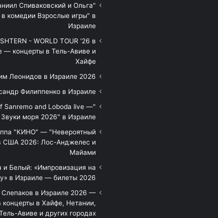
аниил Спиваковский и Ольга
 в комедии Взрослые игры" в
Израиле
HTERN - WORLD TOUR '26 в
е — концерты в Тель-Авиве и
Хайфе
им Леонидов в Израиле 2026
сандр Филиппенко в Израиле
of Sanremo and Loboda live —
Звуки моря 2026" в Израиле
уппа "КИНО" — "Невероятный
в США 2026: Лос-Анджелес и
Майами
 и Белый: «Импровизация на
у» в Израиле — билеты 2026
 Слепаков в Израиле 2026 —
 концерты в Хайфе, Нетании,
Тель-Авиве и других городах