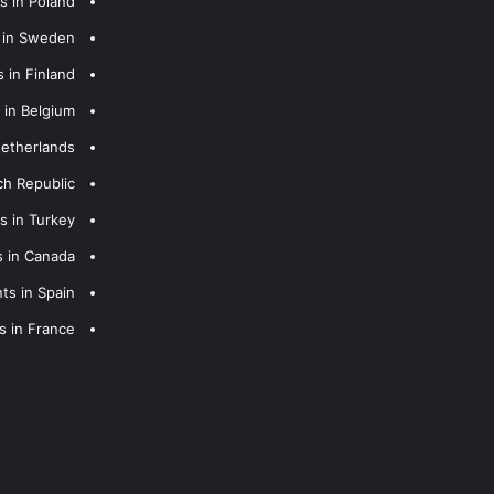
s in Poland
s in Sweden
 in Finland
 in Belgium
Netherlands
ch Republic
s in Turkey
s in Canada
ts in Spain
s in France