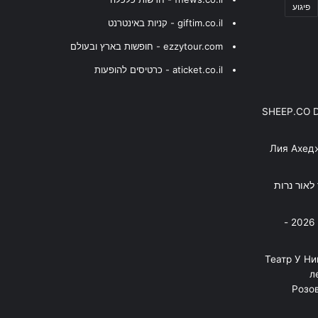
פיגוע
giftim.co.il - קניות באינטרנט
ezzytour.com - חופשות בארץ ובעולם
aticket.co.il - כרטיסים להופעות
SHEEP.CO 
Лия Ахед
פסנתר לאור נרות
בניה ברבי - חוגג עשור על הבמות! 2026 -
"Театр У Н
л
Розов