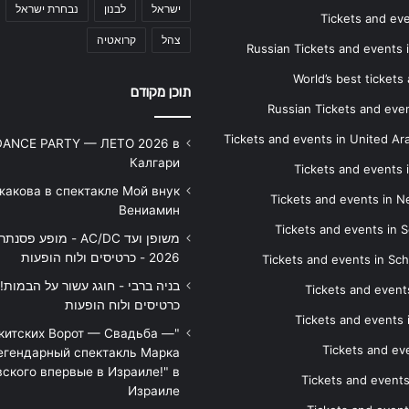
ישראל
לבנון
נבחרת ישראל
Tickets and ev
צהל
קרואטיה
Russian Tickets and events
World’s best tickets
תוכן מקודם
Russian Tickets and event
Tickets and events in United Ar
DANCE PARTY — ЛЕТО 2026 в
Калгари
Tickets and events
жакова в спектакле Мой внук
Tickets and events in 
Вениамин
Tickets and events in S
משופן ועד AC/DC - מופע 
2026 - כרטיסים ולוח הופעות
Tickets and events in Sc
Tickets and events
כרטיסים ולוח הופעות
Tickets and events
икитских Ворот — Свадьба —
Tickets and eve
егендарный спектакль Марка
ского впервые в Израиле!" в
Tickets and event
Израиле