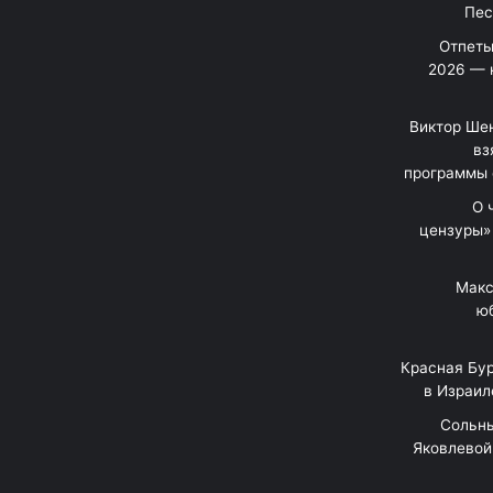
Отпеты
2026 — 
Виктор Шен
вз
программы 
«О
цензуры»
Макс
юб
Красная Бур
в Израил
"Сольн
Яковлевой 