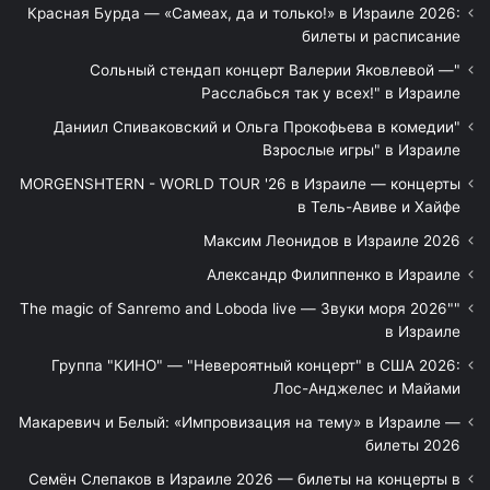
Красная Бурда — «Самеах, да и только!» в Израиле 2026:
билеты и расписание
"Сольный стендап концерт Валерии Яковлевой —
Расслабься так у всех!" в Израиле
"Даниил Спиваковский и Ольга Прокофьева в комедии
Взрослые игры" в Израиле
MORGENSHTERN - WORLD TOUR '26 в Израиле — концерты
в Тель-Авиве и Хайфе
Максим Леонидов в Израиле 2026
Александр Филиппенко в Израиле
"The magic of Sanremo and Loboda live — Звуки моря 2026"
в Израиле
Группа "КИНО" — "Невероятный концерт" в США 2026:
Лос-Анджелес и Майами
Макаревич и Белый: «Импровизация на тему» в Израиле —
билеты 2026
Семён Слепаков в Израиле 2026 — билеты на концерты в