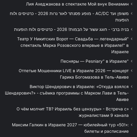
Лия Ахеджакова в спектакле Мой внук Вениамин
משופן ועד AC/DC - מופע פסנתר לאור נרות 2026 - כרטיסים ולוח
הופעות
בניה ברבי - חוגג עשור על הבמות! 2026 - כרטיסים ולוח הופעות
"Театр У Никитских Ворот — Свадьба — легендарный
спектакль Марка Розовского впервые в Израиле!" в
Израиле
"Песняры — Pesniary" в Израиле
Отпетые Мошенники LIVE в Израиле 2026 — концерт
Гарика Богомазова в Тель-Авиве
Виктор Шендерович в Израиле: «Откуда взялся
Шендерович?» - съёмка программы с Марком Лави в Тель-
Авиве
«О чём молчит ТВ? Израиль без цензуры» - Встреча с
журналистами 9 канала
Максим Галкин в Израиле 2027 — юбилейный тур «50!»:
билеты и расписание