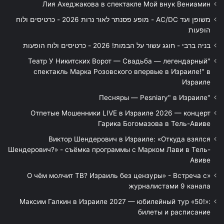
Лия Ахеджакова в спектакле Мой внук Вениамин
משופן ועד AC/DC - מופע פסנתר לאור נרות 2026 - כרטיסים ולוח
הופעות
בניה ברבי - חוגג עשור על הבמות! 2026 - כרטיסים ולוח הופעות
"Театр У Никитских Ворот — Свадьба — легендарный
спектакль Марка Розовского впервые в Израиле!" в
Израиле
"Песняры — Pesniary" в Израиле
Отпетые Мошенники LIVE в Израиле 2026 — концерт
Гарика Богомазова в Тель-Авиве
Виктор Шендерович в Израиле: «Откуда взялся
Шендерович?» - съёмка программы с Марком Лави в Тель-
Авиве
«О чём молчит ТВ? Израиль без цензуры» - Встреча с
журналистами 9 канала
Максим Галкин в Израиле 2027 — юбилейный тур «50!»:
билеты и расписание