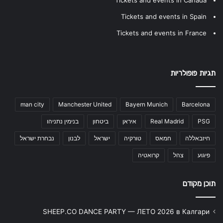
Tickets and events in Canada
Tickets and events in Spain
Tickets and events in France
תגיות פופולריות
man city
Manchester United
Bayern Munich
Barcelona
PSG
Real Madrid
איראן
ביטחון
בנימין נתניהו
חיזבאללה
חמאס
טורקיה
ישראל
לבנון
נבחרת ישראל
פיגוע
צהל
קרואטיה
תוכן מקודם
SHEEP.CO DANCE PARTY — ЛЕТО 2026 в Калгари