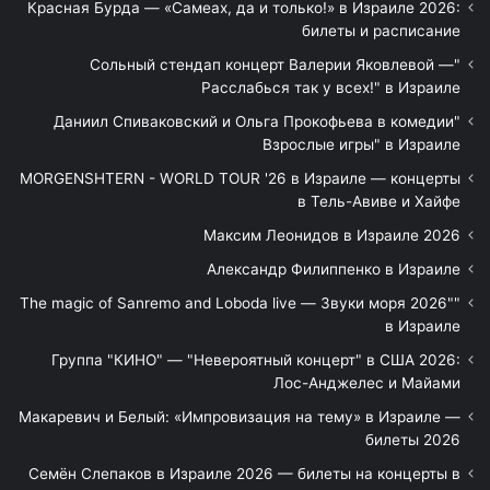
Красная Бурда — «Самеах, да и только!» в Израиле 2026:
билеты и расписание
"Сольный стендап концерт Валерии Яковлевой —
Расслабься так у всех!" в Израиле
"Даниил Спиваковский и Ольга Прокофьева в комедии
Взрослые игры" в Израиле
MORGENSHTERN - WORLD TOUR '26 в Израиле — концерты
в Тель-Авиве и Хайфе
Максим Леонидов в Израиле 2026
Александр Филиппенко в Израиле
"The magic of Sanremo and Loboda live — Звуки моря 2026"
в Израиле
Группа "КИНО" — "Невероятный концерт" в США 2026:
Лос-Анджелес и Майами
Макаревич и Белый: «Импровизация на тему» в Израиле —
билеты 2026
Семён Слепаков в Израиле 2026 — билеты на концерты в