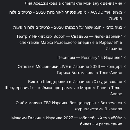
Лия Ахеджакова в спектакле Мой внук Вениамин
משופן ועד AC/DC - מופע פסנתר לאור נרות 2026 - כרטיסים ולוח
הופעות
בניה ברבי - חוגג עשור על הבמות! 2026 - כרטיסים ולוח הופעות
"Театр У Никитских Ворот — Свадьба — легендарный
спектакль Марка Розовского впервые в Израиле!" в
Израиле
"Песняры — Pesniary" в Израиле
Отпетые Мошенники LIVE в Израиле 2026 — концерт
Гарика Богомазова в Тель-Авиве
Виктор Шендерович в Израиле: «Откуда взялся
Шендерович?» - съёмка программы с Марком Лави в Тель-
Авиве
«О чём молчит ТВ? Израиль без цензуры» - Встреча с
журналистами 9 канала
Максим Галкин в Израиле 2027 — юбилейный тур «50!»:
билеты и расписание