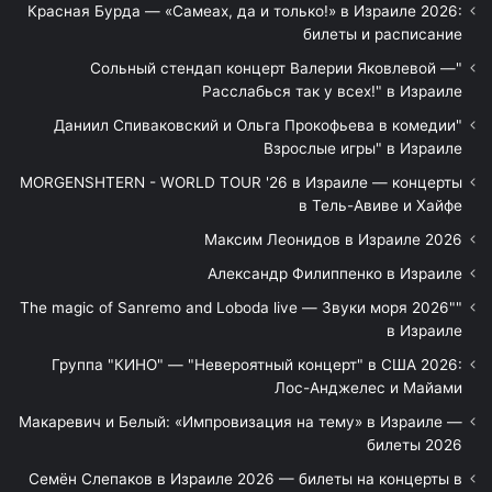
Красная Бурда — «Самеах, да и только!» в Израиле 2026:
билеты и расписание
"Сольный стендап концерт Валерии Яковлевой —
Расслабься так у всех!" в Израиле
"Даниил Спиваковский и Ольга Прокофьева в комедии
Взрослые игры" в Израиле
MORGENSHTERN - WORLD TOUR '26 в Израиле — концерты
в Тель-Авиве и Хайфе
Максим Леонидов в Израиле 2026
Александр Филиппенко в Израиле
"The magic of Sanremo and Loboda live — Звуки моря 2026"
в Израиле
Группа "КИНО" — "Невероятный концерт" в США 2026:
Лос-Анджелес и Майами
Макаревич и Белый: «Импровизация на тему» в Израиле —
билеты 2026
Семён Слепаков в Израиле 2026 — билеты на концерты в