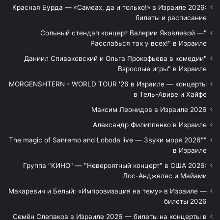
Красная Бурда — «Самеах, да и только!» в Израиле 2026:
билеты и расписание
"Сольный стендап концерт Валерии Яковлевой —
Расслабься так у всех!" в Израиле
"Даниил Спиваковский и Ольга Прокофьева в комедии
Взрослые игры" в Израиле
MORGENSHTERN - WORLD TOUR '26 в Израиле — концерты
в Тель-Авиве и Хайфе
Максим Леонидов в Израиле 2026
Александр Филиппенко в Израиле
"The magic of Sanremo and Loboda live — Звуки моря 2026"
в Израиле
Группа "КИНО" — "Невероятный концерт" в США 2026:
Лос-Анджелес и Майами
Макаревич и Белый: «Импровизация на тему» в Израиле —
билеты 2026
Семён Слепаков в Израиле 2026 — билеты на концерты в