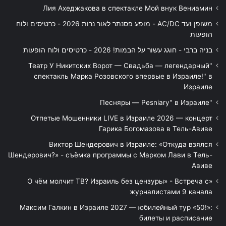
Лия Ахеджакова в спектакле Мой внук Вениамин
משופן ועד AC/DC - מופע פסנתר לאור נרות 2026 - כרטיסים ולוח
הופעות
בניה ברבי - חוגג עשור על הבמות! 2026 - כרטיסים ולוח הופעות
"Театр У Никитских Ворот — Свадьба — легендарный
спектакль Марка Розовского впервые в Израиле!" в
Израиле
"Песняры — Pesniary" в Израиле
Отпетые Мошенники LIVE в Израиле 2026 — концерт
Гарика Богомазова в Тель-Авиве
Виктор Шендерович в Израиле: «Откуда взялся
Шендерович?» - съёмка программы с Марком Лави в Тель-
Авиве
«О чём молчит ТВ? Израиль без цензуры» - Встреча с
журналистами 9 канала
Максим Галкин в Израиле 2027 — юбилейный тур «50!»:
билеты и расписание