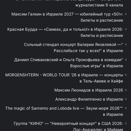
журналистами 9 канала
Максим Галкин в Израиле 2027 — юбилейный тур «50!»:
билеты и расписание
Красная Бурда — «Самеах, да и только!» в Израиле 2026:
билеты и расписание
"Сольный стендап концерт Валерии Яковлевой —
Расслабься так у всех!" в Израиле
"Даниил Спиваковский и Ольга Прокофьева в комедии
Взрослые игры" в Израиле
MORGENSHTERN - WORLD TOUR '26 в Израиле — концерты
в Тель-Авиве и Хайфе
Максим Леонидов в Израиле 2026
Александр Филиппенко в Израиле
"The magic of Sanremo and Loboda live — Звуки моря 2026"
в Израиле
Группа "КИНО" — "Невероятный концерт" в США 2026:
Лос-Анджелес и Майами