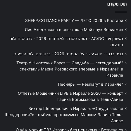
תוכן מקודם
SHEEP.CO DANCE PARTY — ЛЕТО 2026 в Калгари
Лия Ахеджакова в спектакле Мой внук Вениамин
משופן ועד AC/DC - מופע פסנתר לאור נרות 2026 - כרטיסים ולוח
הופעות
בניה ברבי - חוגג עשור על הבמות! 2026 - כרטיסים ולוח הופעות
"Театр У Никитских Ворот — Свадьба — легендарный
спектакль Марка Розовского впервые в Израиле!" в
Израиле
"Песняры — Pesniary" в Израиле
Отпетые Мошенники LIVE в Израиле 2026 — концерт
Гарика Богомазова в Тель-Авиве
Виктор Шендерович в Израиле: «Откуда взялся
Шендерович?» - съёмка программы с Марком Лави в Тель-
Авиве
«О чём молчит ТВ? Израиль без цензуры» - Встреча с