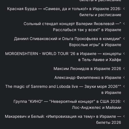
Красная Бурда — «Самеах, да и только!» в Израиле 2026:
билеты и расписание
"Сольный стендап концерт Валерии Яковлевой —
Расслабься так у всех!" в Израиле
"Даниил Спиваковский и Ольга Прокофьева в комедии
Взрослые игры" в Израиле
MORGENSHTERN - WORLD TOUR '26 в Израиле — концерты
в Тель-Авиве и Хайфе
Максим Леонидов в Израиле 2026
Александр Филиппенко в Израиле
"The magic of Sanremo and Loboda live — Звуки моря 2026"
в Израиле
Группа "КИНО" — "Невероятный концерт" в США 2026:
Лос-Анджелес и Майами
Макаревич и Белый: «Импровизация на тему» в Израиле —
билеты 2026