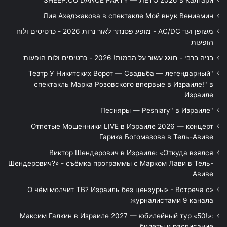
SHEEP.CO DANCE PARTY — ЛЕТО 2026 в Калгари
Лия Ахеджакова в спектакле Мой внук Вениамин
משופן ועד AC/DC - מופע פסנתר לאור נרות 2026 - כרטיסים ולוח
הופעות
בניה ברבי - חוגג עשור על הבמות! 2026 - כרטיסים ולוח הופעות
"Театр У Никитских Ворот — Свадьба — легендарный
спектакль Марка Розовского впервые в Израиле!" в
Израиле
"Песняры — Pesniary" в Израиле
Отпетые Мошенники LIVE в Израиле 2026 — концерт
Гарика Богомазова в Тель-Авиве
Виктор Шендерович в Израиле: «Откуда взялся
Шендерович?» - съёмка программы с Марком Лави в Тель-
Авиве
«О чём молчит ТВ? Израиль без цензуры» - Встреча с
журналистами 9 канала
Максим Галкин в Израиле 2027 — юбилейный тур «50!»:
билеты и расписание