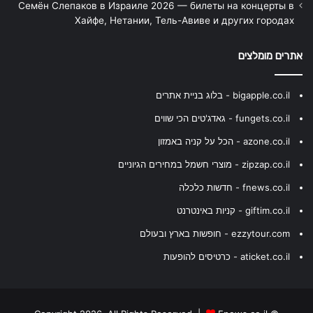
Семён Слепаков в Израиле 2026 — билеты на концерты в
Хайфе, Нетании, Тель-Авиве и других городах
אתרים מומלצים
bigapple.co.il - בלוג בניית אתרים
fungets.co.il - גאדג'טים הכי שווים
azone.co.il - הכל על קניה באמזון
zipzap.co.il - מוצרי חשמל במחירים הגיוניים
fnews.co.il - חדשות כלכלה
giftim.co.il - קניות באינטרנט
ezzytour.com - חופשות בארץ ובעולם
aticket.co.il - כרטיסים להופעות