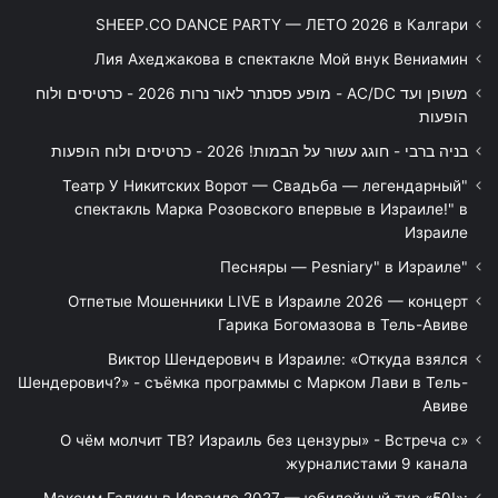
SHEEP.CO DANCE PARTY — ЛЕТО 2026 в Калгари
Лия Ахеджакова в спектакле Мой внук Вениамин
משופן ועד AC/DC - מופע פסנתר לאור נרות 2026 - כרטיסים ולוח
הופעות
בניה ברבי - חוגג עשור על הבמות! 2026 - כרטיסים ולוח הופעות
"Театр У Никитских Ворот — Свадьба — легендарный
спектакль Марка Розовского впервые в Израиле!" в
Израиле
"Песняры — Pesniary" в Израиле
Отпетые Мошенники LIVE в Израиле 2026 — концерт
Гарика Богомазова в Тель-Авиве
Виктор Шендерович в Израиле: «Откуда взялся
Шендерович?» - съёмка программы с Марком Лави в Тель-
Авиве
«О чём молчит ТВ? Израиль без цензуры» - Встреча с
журналистами 9 канала
Максим Галкин в Израиле 2027 — юбилейный тур «50!»: