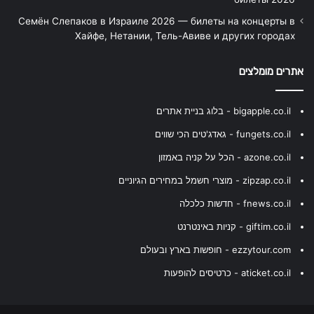
Семён Слепаков в Израиле 2026 — билеты на концерты в
Хайфе, Нетании, Тель-Авиве и других городах
אתרים מומלצים
bigapple.co.il - בלוג בניית אתרים
fungets.co.il - גאדג'טים הכי שווים
azone.co.il - הכל על קניה באמזון
zipzap.co.il - מוצרי חשמל במחירים הגיוניים
fnews.co.il - חדשות כלכלה
giftim.co.il - קניות באינטרנט
ezzytour.com - חופשות בארץ ובעולם
aticket.co.il - כרטיסים להופעות