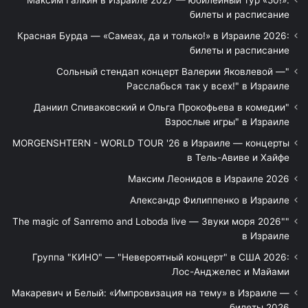
билеты и расписание
Красная Бурда — «Самеах, да и только!» в Израиле 2026:
билеты и расписание
"Сольный стендап концерт Валерии Яковлевой —
Расслабься так у всех!" в Израиле
"Даниил Спиваковский и Ольга Прокофьева в комедии
Взрослые игры" в Израиле
MORGENSHTERN - WORLD TOUR '26 в Израиле — концерты
в Тель-Авиве и Хайфе
Максим Леонидов в Израиле 2026
Александр Филиппенко в Израиле
"The magic of Sanremo and Loboda live — Звуки моря 2026"
в Израиле
Группа "КИНО" — "Невероятный концерт" в США 2026:
Лос-Анджелес и Майами
Макаревич и Белый: «Импровизация на тему» в Израиле —
билеты 2026