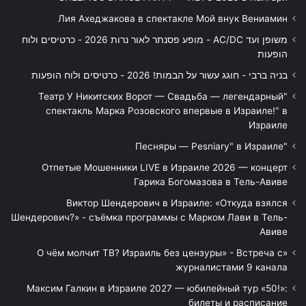
Лия Ахеджакова в спектакле Мой внук Вениамин
משופן ועד AC/DC - מופע פסנתר לאור נרות 2026 - כרטיסים ולוח
הופעות
בניה ברבי - חוגג עשור על הבמות! 2026 - כרטיסים ולוח הופעות
"Театр У Никитских Ворот — Свадьба — легендарный
спектакль Марка Розовского впервые в Израиле!" в
Израиле
"Песняры — Pesniary" в Израиле
Отпетые Мошенники LIVE в Израиле 2026 — концерт
Гарика Богомазова в Тель-Авиве
Виктор Шендерович в Израиле: «Откуда взялся
Шендерович?» - съёмка программы с Марком Лави в Тель-
Авиве
«О чём молчит ТВ? Израиль без цензуры» - Встреча с
журналистами 9 канала
Максим Галкин в Израиле 2027 — юбилейный тур «50!»:
билеты и расписание