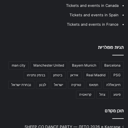
Tickets and events in Canada
Tickets and events in Spain
Tickets and events in France
תגיות פופולריות
man city
Manchester United
Bayern Munich
Barcelona
PSG
Real Madrid
איראן
ביטחון
בנימין נתניהו
חיזבאללה
חמאס
טורקיה
ישראל
לבנון
נבחרת ישראל
פיגוע
צהל
קרואטיה
תוכן מקודם
SHEEP.CO DANCE PARTY — ЛЕТО 2026 в Калгари