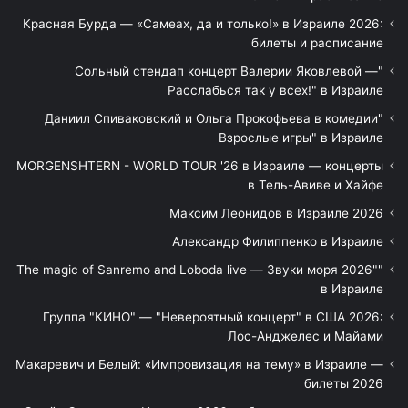
Красная Бурда — «Самеах, да и только!» в Израиле 2026:
билеты и расписание
"Сольный стендап концерт Валерии Яковлевой —
Расслабься так у всех!" в Израиле
"Даниил Спиваковский и Ольга Прокофьева в комедии
Взрослые игры" в Израиле
MORGENSHTERN - WORLD TOUR '26 в Израиле — концерты
в Тель-Авиве и Хайфе
Максим Леонидов в Израиле 2026
Александр Филиппенко в Израиле
"The magic of Sanremo and Loboda live — Звуки моря 2026"
в Израиле
Группа "КИНО" — "Невероятный концерт" в США 2026:
Лос-Анджелес и Майами
Макаревич и Белый: «Импровизация на тему» в Израиле —
билеты 2026