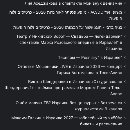
Лия Ахеджакова в спектакле Мой внук Вениамин
משופן ועד AC/DC - מופע פסנתר לאור נרות 2026 - כרטיסים ולוח
הופעות
בניה ברבי - חוגג עשור על הבמות! 2026 - כרטיסים ולוח הופעות
"Театр У Никитских Ворот — Свадьба — легендарный
спектакль Марка Розовского впервые в Израиле!" в
Израиле
"Песняры — Pesniary" в Израиле
Отпетые Мошенники LIVE в Израиле 2026 — концерт
Гарика Богомазова в Тель-Авиве
Виктор Шендерович в Израиле: «Откуда взялся
Шендерович?» - съёмка программы с Марком Лави в Тель-
Авиве
«О чём молчит ТВ? Израиль без цензуры» - Встреча с
журналистами 9 канала
Максим Галкин в Израиле 2027 — юбилейный тур «50!»:
билеты и расписание