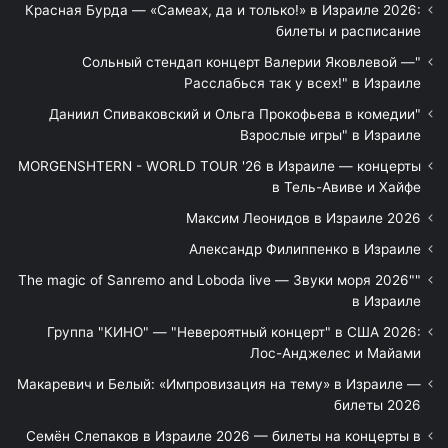
Красная Бурда — «Самеах, да и только!» в Израиле 2026:
билеты и расписание
"Сольный стендап концерт Валерии Яковлевой —
Расслабься так у всех!" в Израиле
"Даниил Спиваковский и Ольга Прокофьева в комедии
Взрослые игры" в Израиле
MORGENSHTERN - WORLD TOUR '26 в Израиле — концерты
в Тель-Авиве и Хайфе
Максим Леонидов в Израиле 2026
Александр Филиппенко в Израиле
"The magic of Sanremo and Loboda live — Звуки моря 2026"
в Израиле
Группа "КИНО" — "Невероятный концерт" в США 2026:
Лос-Анджелес и Майами
Макаревич и Белый: «Импровизация на тему» в Израиле —
билеты 2026
Семён Слепаков в Израиле 2026 — билеты на концерты в