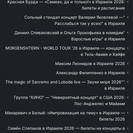
Красная Бурда — «Самеах, да и только!» в Израиле 2026:
билеты и расписание
"Сольный стендап концерт Валерии Яковлевой —
Расслабься так у всех!" в Израиле
"Даниил Спиваковский и Ольга Прокофьева в комедии
Взрослые игры" в Израиле
MORGENSHTERN - WORLD TOUR '26 в Израиле — концерты
в Тель-Авиве и Хайфе
Максим Леонидов в Израиле 2026
Александр Филиппенко в Израиле
"The magic of Sanremo and Loboda live — Звуки моря 2026"
в Израиле
Группа "КИНО" — "Невероятный концерт" в США 2026:
Лос-Анджелес и Майами
Макаревич и Белый: «Импровизация на тему» в Израиле —
билеты 2026
Семён Слепаков в Израиле 2026 — билеты на концерты в