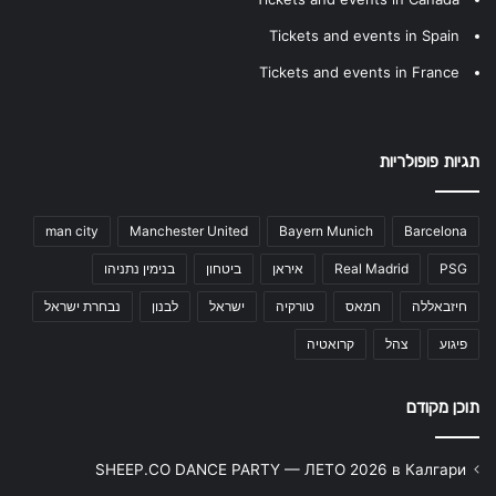
Tickets and events in Spain
Tickets and events in France
תגיות פופולריות
man city
Manchester United
Bayern Munich
Barcelona
PSG
Real Madrid
איראן
ביטחון
בנימין נתניהו
חיזבאללה
חמאס
טורקיה
ישראל
לבנון
נבחרת ישראל
פיגוע
צהל
קרואטיה
תוכן מקודם
SHEEP.CO DANCE PARTY — ЛЕТО 2026 в Калгари