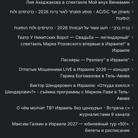
Лия Ахеджакова в спектакле Мой внук Вениамин
משופן ועד AC/DC - מופע פסנתר לאור נרות 2026 - כרטיסים ולוח
הופעות
בניה ברבי - חוגג עשור על הבמות! 2026 - כרטיסים ולוח הופעות
"Театр У Никитских Ворот — Свадьба — легендарный
спектакль Марка Розовского впервые в Израиле!" в
Израиле
"Песняры — Pesniary" в Израиле
Отпетые Мошенники LIVE в Израиле 2026 — концерт
Гарика Богомазова в Тель-Авиве
Виктор Шендерович в Израиле: «Откуда взялся
Шендерович?» - съёмка программы с Марком Лави в Тель-
Авиве
«О чём молчит ТВ? Израиль без цензуры» - Встреча с
журналистами 9 канала
Максим Галкин в Израиле 2027 — юбилейный тур «50!»:
билеты и расписание