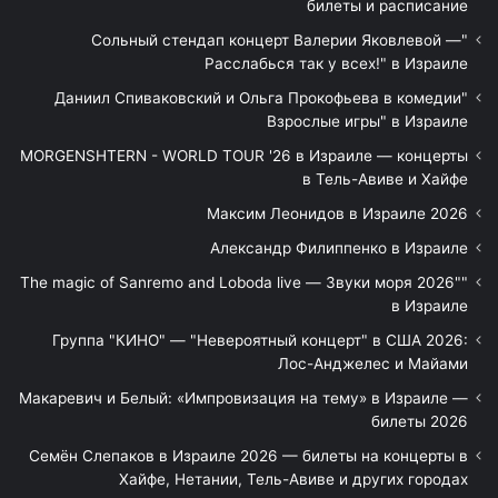
билеты и расписание
"Сольный стендап концерт Валерии Яковлевой —
Расслабься так у всех!" в Израиле
"Даниил Спиваковский и Ольга Прокофьева в комедии
Взрослые игры" в Израиле
MORGENSHTERN - WORLD TOUR '26 в Израиле — концерты
в Тель-Авиве и Хайфе
Максим Леонидов в Израиле 2026
Александр Филиппенко в Израиле
"The magic of Sanremo and Loboda live — Звуки моря 2026"
в Израиле
Группа "КИНО" — "Невероятный концерт" в США 2026:
Лос-Анджелес и Майами
Макаревич и Белый: «Импровизация на тему» в Израиле —
билеты 2026
Семён Слепаков в Израиле 2026 — билеты на концерты в
Хайфе, Нетании, Тель-Авиве и других городах