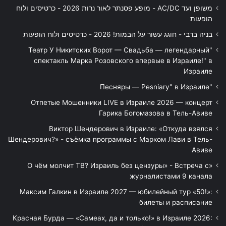
משופן ועד AC/DC - מופע פסנתר לאור נרות 2026 - כרטיסים ולוח
הופעות
בניה ברבי - חוגג עשור על הבמות! 2026 - כרטיסים ולוח הופעות
"Театр У Никитских Ворот — Свадьба — легендарный
спектакль Марка Розовского впервые в Израиле!" в
Израиле
"Песняры — Pesniary" в Израиле
Отпетые Мошенники LIVE в Израиле 2026 — концерт
Гарика Богомазова в Тель-Авиве
Виктор Шендерович в Израиле: «Откуда взялся
Шендерович?» - съёмка программы с Марком Лави в Тель-
Авиве
«О чём молчит ТВ? Израиль без цензуры» - Встреча с
журналистами 9 канала
Максим Галкин в Израиле 2027 — юбилейный тур «50!»:
билеты и расписание
Красная Бурда — «Самеах, да и только!» в Израиле 2026: