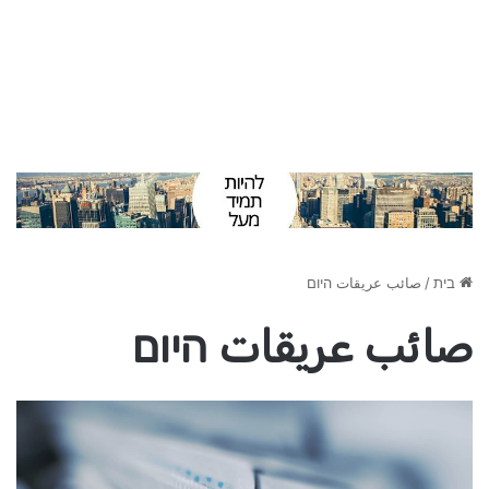
בית
/
صائب عريقات היום
صائب عريقات היום