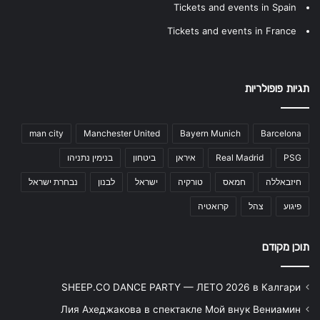
Tickets and events in Spain
Tickets and events in France
תגיות פופולריות
man city
Manchester United
Bayern Munich
Barcelona
PSG
Real Madrid
איראן
ביטחון
בנימין נתניהו
חיזבאללה
חמאס
טורקיה
ישראל
לבנון
נבחרת ישראל
פיגוע
צהל
קרואטיה
תוכן מקודם
SHEEP.CO DANCE PARTY — ЛЕТО 2026 в Калгари
Лия Ахеджакова в спектакле Мой внук Вениамин