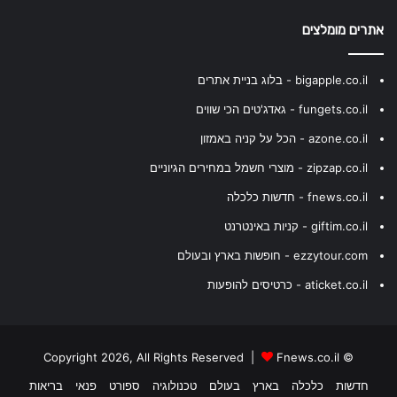
אתרים מומלצים
bigapple.co.il - בלוג בניית אתרים
fungets.co.il - גאדג'טים הכי שווים
azone.co.il - הכל על קניה באמזון
zipzap.co.il - מוצרי חשמל במחירים הגיוניים
fnews.co.il - חדשות כלכלה
giftim.co.il - קניות באינטרנט
ezzytour.com - חופשות בארץ ובעולם
aticket.co.il - כרטיסים להופעות
Fnews.co.il
© Copyright 2026, All Rights Reserved |
חדשות
כלכלה
בארץ
בעולם
טכנולוגיה
ספורט
פנאי
בריאות