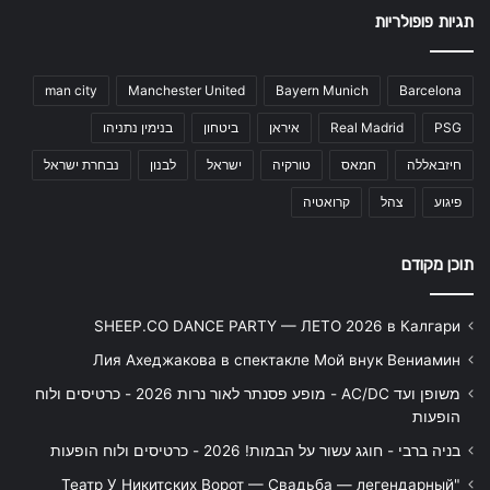
תגיות פופולריות
man city
Manchester United
Bayern Munich
Barcelona
PSG
Real Madrid
איראן
ביטחון
בנימין נתניהו
חיזבאללה
חמאס
טורקיה
ישראל
לבנון
נבחרת ישראל
פיגוע
צהל
קרואטיה
תוכן מקודם
SHEEP.CO DANCE PARTY — ЛЕТО 2026 в Калгари
Лия Ахеджакова в спектакле Мой внук Вениамин
משופן ועד AC/DC - מופע פסנתר לאור נרות 2026 - כרטיסים ולוח
הופעות
בניה ברבי - חוגג עשור על הבמות! 2026 - כרטיסים ולוח הופעות
"Театр У Никитских Ворот — Свадьба — легендарный