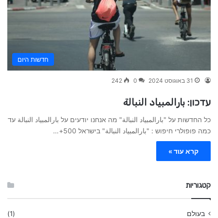
חדשות היום
31 באוגוסט 2024
0
242
עדכון: بارالمبياد النبالة
כל החדשות על "بارالمبياد النبالة" מה אנחנו יודעים על بارالمبياد النبالة עד
כמה פופולרי חיפוש : "بارالمبياد النبالة" בישראל 500+…
קרא עוד »
קטגוריות
בעולם
(1)