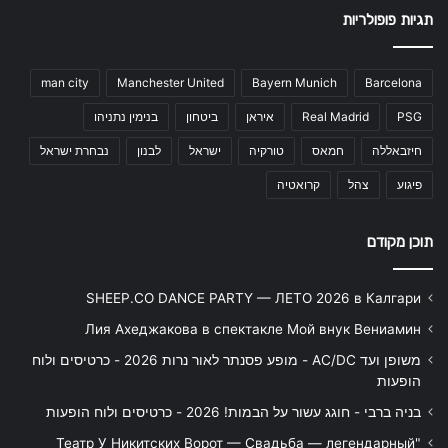
תגיות פופולריות
man city
Manchester United
Bayern Munich
Barcelona
PSG
Real Madrid
איראן
ביטחון
בנימין נתניהו
חיזבאללה
חמאס
טורקיה
ישראל
לבנון
נבחרת ישראל
פיגוע
צהל
קרואטיה
תוכן מקודם
SHEEP.CO DANCE PARTY — ЛЕТО 2026 в Калгари
Лия Ахеджакова в спектакле Мой внук Вениамин
משופן ועד AC/DC - מופע פסנתר לאור נרות 2026 - כרטיסים ולוח
הופעות
בניה ברבי - חוגג עשור על הבמות! 2026 - כרטיסים ולוח הופעות
"Театр У Никитских Ворот — Свадьба — легендарный