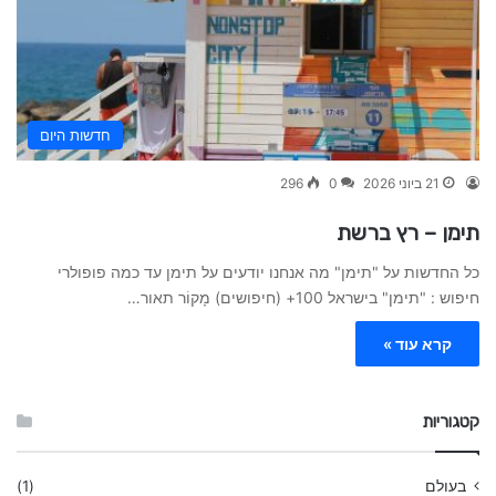
חדשות היום
21 ביוני 2026
0
296
תימן – רץ ברשת
כל החדשות על "תימן" מה אנחנו יודעים על תימן עד כמה פופולרי
חיפוש : "תימן" בישראל 100+ (חיפושים) מָקוֹר תאור…
קרא עוד »
קטגוריות
בעולם
(1)