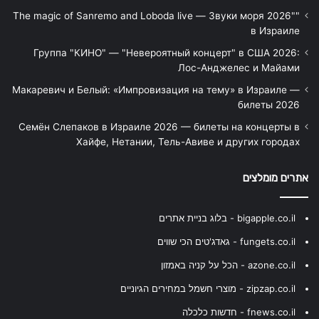
"The magic of Sanremo and Loboda live — Звуки моря 2026"
в Израиле
Группа "КИНО" — "Невероятный концерт" в США 2026:
Лос-Анджелес и Майами
Макаревич и Белый: «Импровизация на тему» в Израиле —
билеты 2026
Семён Слепаков в Израиле 2026 — билеты на концерты в
Хайфе, Нетании, Тель-Авиве и других городах
אתרים מומלצים
bigapple.co.il - בלוג בניית אתרים
fungets.co.il - גאדג'טים הכי שווים
azone.co.il - הכל על קניה באמזון
zipzap.co.il - מוצרי חשמל במחירים הגיוניים
fnews.co.il - חדשות כלכלה