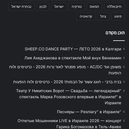
חיזבאללה
חמאס
טורקיה
ישראל
לבנון
נבחרת ישראל
פיגוע
צהל
קרואטיה
תוכן מקודם
SHEEP.CO DANCE PARTY — ЛЕТО 2026 в Калгари
Лия Ахеджакова в спектакле Мой внук Вениамин
משופן ועד AC/DC - מופע פסנתר לאור נרות 2026 - כרטיסים ולוח
הופעות
בניה ברבי - חוגג עשור על הבמות! 2026 - כרטיסים ולוח הופעות
"Театр У Никитских Ворот — Свадьба — легендарный
спектакль Марка Розовского впервые в Израиле!" в
Израиле
"Песняры — Pesniary" в Израиле
Отпетые Мошенники LIVE в Израиле 2026 — концерт
Гарика Богомазова в Тель-Авиве