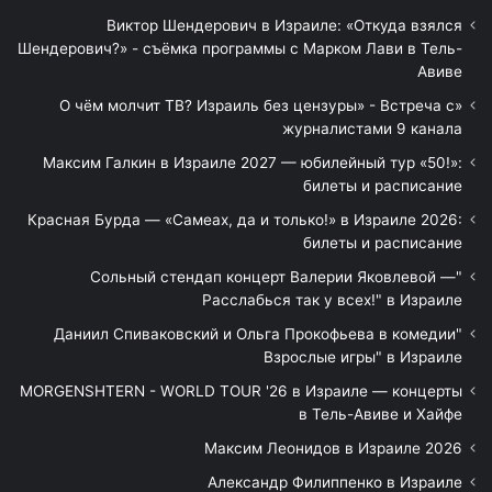
Виктор Шендерович в Израиле: «Откуда взялся
Шендерович?» - съёмка программы с Марком Лави в Тель-
Авиве
«О чём молчит ТВ? Израиль без цензуры» - Встреча с
журналистами 9 канала
Максим Галкин в Израиле 2027 — юбилейный тур «50!»:
билеты и расписание
Красная Бурда — «Самеах, да и только!» в Израиле 2026:
билеты и расписание
"Сольный стендап концерт Валерии Яковлевой —
Расслабься так у всех!" в Израиле
"Даниил Спиваковский и Ольга Прокофьева в комедии
Взрослые игры" в Израиле
MORGENSHTERN - WORLD TOUR '26 в Израиле — концерты
в Тель-Авиве и Хайфе
Максим Леонидов в Израиле 2026
Александр Филиппенко в Израиле