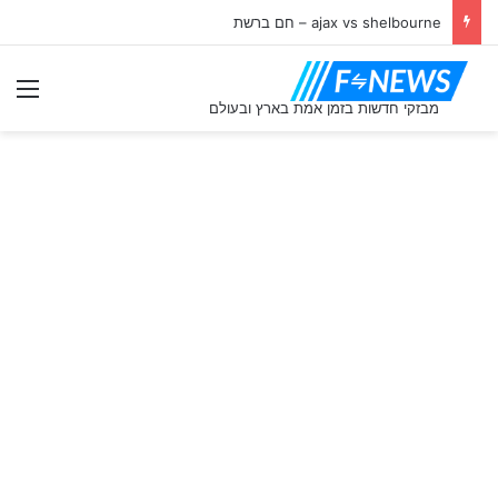
ajax vs shelbourne – חם ברשת
תַפ