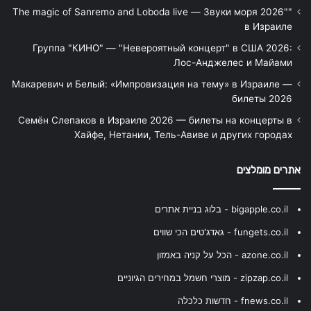
"The magic of Sanremo and Loboda live — Звуки моря 2026"
в Израиле
Группа "КИНО" — "Невероятный концерт" в США 2026:
Лос-Анджелес и Майами
Макаревич и Белый: «Импровизация на тему» в Израиле —
билеты 2026
Семён Слепаков в Израиле 2026 — билеты на концерты в
Хайфе, Нетании, Тель-Авиве и других городах
אתרים מומלצים
bigapple.co.il - בלוג בניית אתרים
fungets.co.il - גאדג'טים הכי שווים
azone.co.il - הכל על קניה באמזון
zipzap.co.il - מוצרי חשמל במחירים הגיוניים
fnews.co.il - חדשות כלכלה