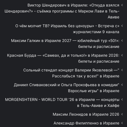
Виктор Шендерович в Израиле: «Откуда взялся
Шендерович?» - съёмка программы с Марком Лави в Тель-
Авиве
«О чём молчит ТВ? Израиль без цензуры» - Встреча с
журналистами 9 канала
Максим Галкин в Израиле 2027 — юбилейный тур «50!»:
билеты и расписание
Красная Бурда — «Самеах, да и только!» в Израиле 2026:
билеты и расписание
"Сольный стендап концерт Валерии Яковлевой —
Расслабься так у всех!" в Израиле
"Даниил Спиваковский и Ольга Прокофьева в комедии
Взрослые игры" в Израиле
MORGENSHTERN - WORLD TOUR '26 в Израиле — концерты
в Тель-Авиве и Хайфе
Максим Леонидов в Израиле 2026
Александр Филиппенко в Израиле