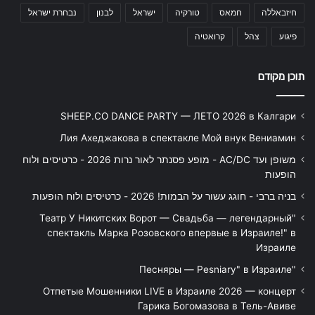
חיזבאללה
חמאס
טורקיה
ישראל
לבנון
נבחרת ישראל
פיגוע
צהל
קרואטיה
תוכן מקודם
SHEEP.CO DANCE PARTY — ЛЕТО 2026 в Калгари
Лия Ахеджакова в спектакле Мой внук Вениамин
משופן ועד AC/DC - מופע פסנתר לאור נרות 2026 - כרטיסים ולוח
הופעות
בניה ברבי - חוגג עשור על הבמות! 2026 - כרטיסים ולוח הופעות
"Театр У Никитских Ворот — Свадьба — легендарный
спектакль Марка Розовского впервые в Израиле!" в
Израиле
"Песняры — Pesniary" в Израиле
Отпетые Мошенники LIVE в Израиле 2026 — концерт
Гарика Богомазова в Тель-Авиве