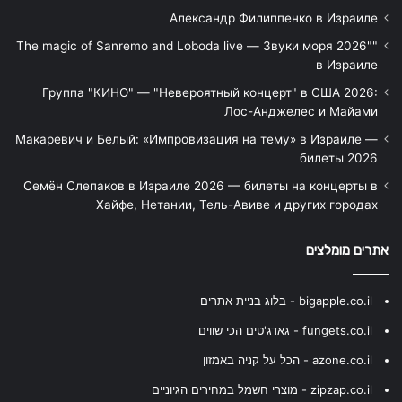
Александр Филиппенко в Израиле
"The magic of Sanremo and Loboda live — Звуки моря 2026"
в Израиле
Группа "КИНО" — "Невероятный концерт" в США 2026:
Лос-Анджелес и Майами
Макаревич и Белый: «Импровизация на тему» в Израиле —
билеты 2026
Семён Слепаков в Израиле 2026 — билеты на концерты в
Хайфе, Нетании, Тель-Авиве и других городах
אתרים מומלצים
bigapple.co.il - בלוג בניית אתרים
fungets.co.il - גאדג'טים הכי שווים
azone.co.il - הכל על קניה באמזון
zipzap.co.il - מוצרי חשמל במחירים הגיוניים