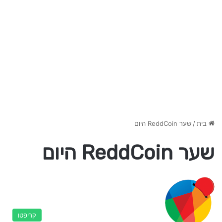
בית
/
שער ReddCoin היום
שער ReddCoin היום
קריפטו