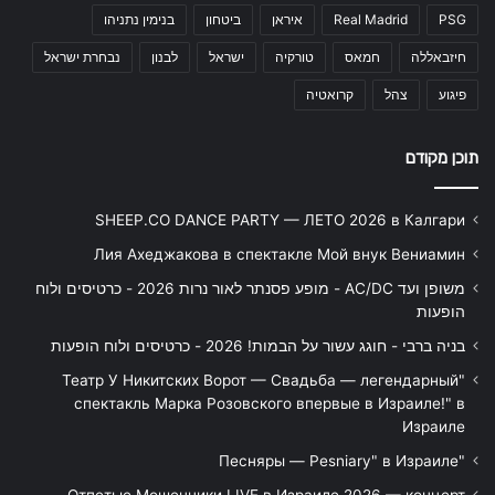
PSG
Real Madrid
איראן
ביטחון
בנימין נתניהו
חיזבאללה
חמאס
טורקיה
ישראל
לבנון
נבחרת ישראל
פיגוע
צהל
קרואטיה
תוכן מקודם
SHEEP.CO DANCE PARTY — ЛЕТО 2026 в Калгари
Лия Ахеджакова в спектакле Мой внук Вениамин
משופן ועד AC/DC - מופע פסנתר לאור נרות 2026 - כרטיסים ולוח
הופעות
בניה ברבי - חוגג עשור על הבמות! 2026 - כרטיסים ולוח הופעות
"Театр У Никитских Ворот — Свадьба — легендарный
спектакль Марка Розовского впервые в Израиле!" в
Израиле
"Песняры — Pesniary" в Израиле
Отпетые Мошенники LIVE в Израиле 2026 — концерт