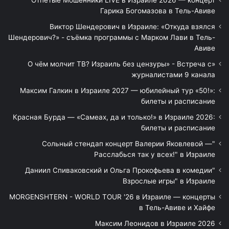
Гарика Богомазова в Тель-Авиве
Виктор Шендерович в Израиле: «Откуда взялся
Шендерович?» - съёмка программы с Марком Лави в Тель-
Авиве
«О чём молчит ТВ? Израиль без цензуры» - Встреча с
журналистами 9 канала
Максим Галкин в Израиле 2027 — юбилейный тур «50!»:
билеты и расписание
Красная Бурда — «Самеах, да и только!» в Израиле 2026:
билеты и расписание
"Сольный стендап концерт Валерии Яковлевой —
Расслабься так у всех!" в Израиле
"Даниил Спиваковский и Ольга Прокофьева в комедии
Взрослые игры" в Израиле
MORGENSHTERN - WORLD TOUR '26 в Израиле — концерты
в Тель-Авиве и Хайфе
Максим Леонидов в Израиле 2026