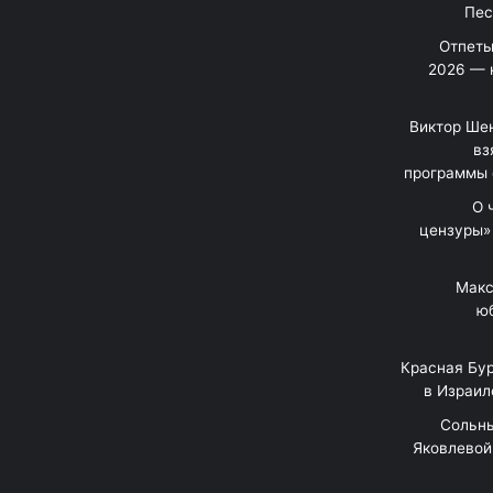
Отпеты
2026 — 
Виктор Шен
вз
программы 
«О
цензуры»
Макс
юб
Красная Бур
в Израил
"Сольн
Яковлевой 