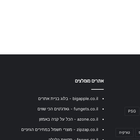
אתרים מומלצים
bigapple.co.il - בלוג בניית אתרים
fungets.co.il - גאדג'טים הכי שווים
PSG
azone.co.il - הכל על קניה באמזון
zipzap.co.il - מוצרי חשמל במחירים הגיוניים
טורקיה
fnews.co.il - חדשות כלכלה