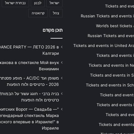
ישראל
לבנון
נבחרת ישראל
Tickets and ev
צהל
קרואטיה
Russian Tickets and events
World’s best tickets
תוכן מקודם
Russian Tickets and event
Tickets and events in United Ar
DANCE PARTY — ЛЕТО 2026 в
Калгари
Tickets and events
жакова в спектакле Мой внук
Tickets and events in 
Вениамин
Tickets and events in S
משופן ועד AC/DC - מופע 
2026 - כרטיסים ולוח הופעות
Tickets and events in Sc
Tickets and events
כרטיסים ולוח הופעות
Tickets and events
икитских Ворот — Свадьба —
Tickets and eve
егендарный спектакль Марка
ского впервые в Израиле!" в
Tickets and event
Израиле