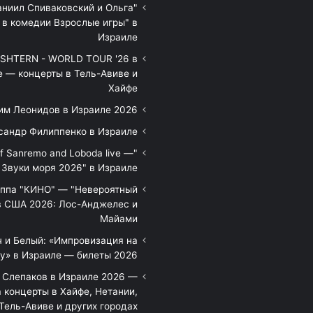
аниил Спиваковский и Ольга
 в комедии Взрослые игры" в
Израиле
HTERN - WORLD TOUR '26 в
е — концерты в Тель-Авиве и
Хайфе
им Леонидов в Израиле 2026
сандр Филиппенко в Израиле
of Sanremo and Loboda live —
Звуки моря 2026" в Израиле
уппа "КИНО" — "Невероятный
в США 2026: Лос-Анджелес и
Майами
 и Белый: «Импровизация на
у» в Израиле — билеты 2026
 Слепаков в Израиле 2026 —
 концерты в Хайфе, Нетании,
Тель-Авиве и других городах