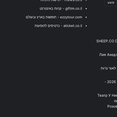
פיגוע
giftim.co.il - קניות באינטרנט
ezzytour.com - חופשות בארץ ובעולם
aticket.co.il - כרטיסים להופעות
SHEEP.CO 
Лия Ахед
פסנתר לאור נרות
בניה ברבי - חוגג עשור על הבמות! 2026 -
"Театр У Н
л
Розов