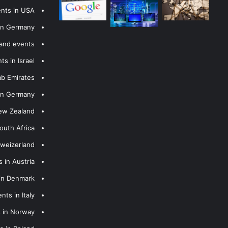
ents in USA
 in Germany
 and events
s in Israel
ab Emirates
 in Germany
New Zealand
outh Africa
hweizerland
 in Austria
 in Denmark
nts in Italy
s in Norway