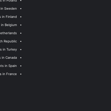
s in Poland
s in Sweden
 in Finland
 in Belgium
Netherlands
ch Republic
s in Turkey
s in Canada
ts in Spain
s in France