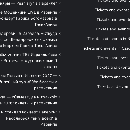
Tickets and event
"Песняры — Pesniary" в Израиле
Tickets and event
е Мошенники LIVE в Израиле
концерт Гарика Богомазова в
Tickets and events
Тель-Авиве
Tickets and events
дерович в Израиле: «Откуда
Tickets and events in 
ялся Шендерович?» - съёмка
с Марком Лави в Тель-Авиве
Tickets and events in Cze
 чём молчит ТВ? Израиль без
Tickets and event
 - Встреча с журналистами 9
канала
Tickets and event
им Галкин в Израиле 2027 —
Tickets and even
илейный тур «50!»: билеты и
Tickets and event
расписание
да — «Самеах, да и только!»
е 2026: билеты и расписание
ый стендап концерт Валерии
— Расслабься так у всех!" в
Израиле