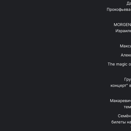
"Д
Прокофьева
MORGENS
Израил
Макс
Алек
"The magic 
Гр
концерт" 
Макаревич
тем
Семён
билеты на