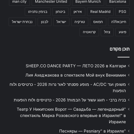
man city
Manchester United
Bayern Munich
Barcelona
PSG
Real Madrid
איראן
ביטחון
בנימין נתניהו
חיזבאללה
חמאס
טורקיה
ישראל
לבנון
נבחרת ישראל
פיגוע
צהל
קרואטיה
תוכן מקודם
SHEEP.CO DANCE PARTY — ЛЕТО 2026 в Калгари
Лия Ахеджакова в спектакле Мой внук Вениамин
משופן ועד AC/DC - מופע פסנתר לאור נרות 2026 - כרטיסים ולוח
הופעות
בניה ברבי - חוגג עשור על הבמות! 2026 - כרטיסים ולוח הופעות
"Театр У Никитских Ворот — Свадьба — легендарный
спектакль Марка Розовского впервые в Израиле!" в
Израиле
"Песняры — Pesniary" в Израиле