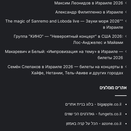
Максим Леонидов в Израиле 2026
Александр Филиппенко в Израиле
"The magic of Sanremo and Loboda live — Звуки моря 2026"
в Израиле
Группа "КИНО" — "Невероятный концерт" в США 2026:
Лос-Анджелес и Майами
Макаревич и Белый: «Импровизация на тему» в Израиле —
билеты 2026
Семён Слепаков в Израиле 2026 — билеты на концерты в
Хайфе, Нетании, Тель-Авиве и других городах
אתרים מומלצים
bigapple.co.il - בלוג בניית אתרים
fungets.co.il - גאדג'טים הכי שווים
azone.co.il - הכל על קניה באמזון