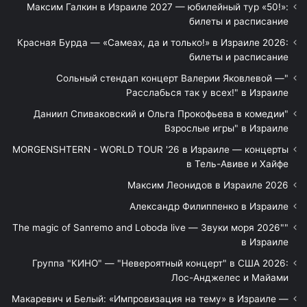
Максим Галкин в Израиле 2027 — юбилейный тур «50!»:
билеты и расписание
Красная Бурда — «Самеах, да и только!» в Израиле 2026:
билеты и расписание
"Сольный стендап концерт Валерии Яковлевой —
Расслабься так у всех!" в Израиле
"Даниил Спиваковский и Ольга Прокофьева в комедии
Взрослые игры" в Израиле
MORGENSHTERN - WORLD TOUR '26 в Израиле — концерты
в Тель-Авиве и Хайфе
Максим Леонидов в Израиле 2026
Александр Филиппенко в Израиле
"The magic of Sanremo and Loboda live — Звуки моря 2026"
в Израиле
Группа "КИНО" — "Невероятный концерт" в США 2026:
Лос-Анджелес и Майами
Макаревич и Белый: «Импровизация на тему» в Израиле —