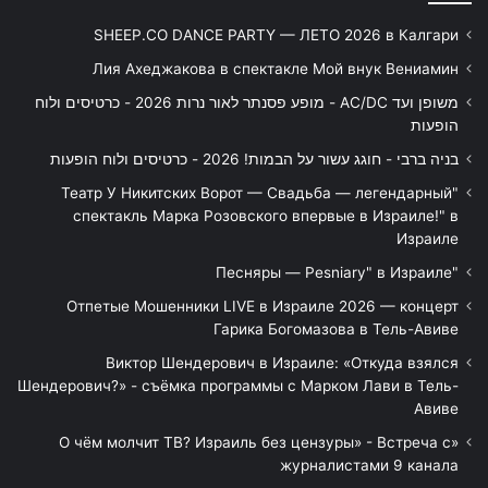
SHEEP.CO DANCE PARTY — ЛЕТО 2026 в Калгари
Лия Ахеджакова в спектакле Мой внук Вениамин
משופן ועד AC/DC - מופע פסנתר לאור נרות 2026 - כרטיסים ולוח
הופעות
בניה ברבי - חוגג עשור על הבמות! 2026 - כרטיסים ולוח הופעות
"Театр У Никитских Ворот — Свадьба — легендарный
спектакль Марка Розовского впервые в Израиле!" в
Израиле
"Песняры — Pesniary" в Израиле
Отпетые Мошенники LIVE в Израиле 2026 — концерт
Гарика Богомазова в Тель-Авиве
Виктор Шендерович в Израиле: «Откуда взялся
Шендерович?» - съёмка программы с Марком Лави в Тель-
Авиве
«О чём молчит ТВ? Израиль без цензуры» - Встреча с
журналистами 9 канала