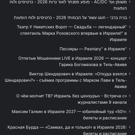
משופן ועד AC/DC - מופע פסנתר לאור נרות 2026 - כרטיסים ולוח
הופעות
בניה ברבי - חוגג עשור על הבמות! 2026 - כרטיסים ולוח הופעות
"Театр У Никитских Ворот — Свадьба — легендарный
спектакль Марка Розовского впервые в Израиле!" в
Израиле
"Песняры — Pesniary" в Израиле
Отпетые Мошенники LIVE в Израиле 2026 — концерт
Гарика Богомазова в Тель-Авиве
Виктор Шендерович в Израиле: «Откуда взялся
Шендерович?» - съёмка программы с Марком Лави в Тель-
Авиве
«О чём молчит ТВ? Израиль без цензуры» - Встреча с
журналистами 9 канала
Максим Галкин в Израиле 2027 — юбилейный тур «50!»:
билеты и расписание
Красная Бурда — «Самеах, да и только!» в Израиле 2026:
билеты и расписание