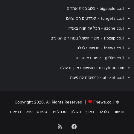
bigapple.co.il - בלוג בניית אתרים
fungets.co.il - גאדג'טים הכי שווים
azone.co.il - הכל על קניה באמזון
zipzap.co.il - מוצרי חשמל במחירים הגיוניים
fnews.co.il - חדשות כלכלה
giftim.co.il - קניות באינטרנט
ezzytour.com - חופשות בארץ ובעולם
aticket.co.il - כרטיסים להופעות
Fnews.co.il
© Copyright 2026, All Rights Reserved |
חדשות
כלכלה
בארץ
בעולם
טכנולוגיה
ספורט
פנאי
בריאות
Facebook
RSS