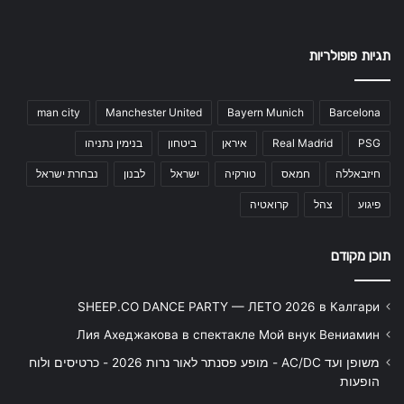
תגיות פופולריות
man city
Manchester United
Bayern Munich
Barcelona
PSG
Real Madrid
איראן
ביטחון
בנימין נתניהו
חיזבאללה
חמאס
טורקיה
ישראל
לבנון
נבחרת ישראל
פיגוע
צהל
קרואטיה
תוכן מקודם
SHEEP.CO DANCE PARTY — ЛЕТО 2026 в Калгари
Лия Ахеджакова в спектакле Мой внук Вениамин
משופן ועד AC/DC - מופע פסנתר לאור נרות 2026 - כרטיסים ולוח
הופעות