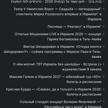
בניה ברבי - חוגג עשור על הבמות! 2026 - כרטיסים ולוח הופעות
"Театр У Никитских Ворот — Свадьба — легендарный
спектакль Марка Розовского впервые в Израиле!" в
Израиле
"Песняры — Pesniary" в Израиле
Отпетые Мошенники LIVE в Израиле 2026 — концерт
Гарика Богомазова в Тель-Авиве
Виктор Шендерович в Израиле: «Откуда взялся
Шендерович?» - съёмка программы с Марком Лави в Тель-
Авиве
«О чём молчит ТВ? Израиль без цензуры» - Встреча с
журналистами 9 канала
Максим Галкин в Израиле 2027 — юбилейный тур «50!»:
билеты и расписание
Красная Бурда — «Самеах, да и только!» в Израиле 2026:
билеты и расписание
"Сольный стендап концерт Валерии Яковлевой —
Расслабься так у всех!" в Израиле