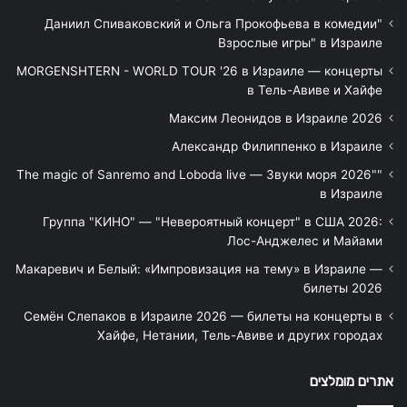
"Даниил Спиваковский и Ольга Прокофьева в комедии
Взрослые игры" в Израиле
MORGENSHTERN - WORLD TOUR '26 в Израиле — концерты
в Тель-Авиве и Хайфе
Максим Леонидов в Израиле 2026
Александр Филиппенко в Израиле
"The magic of Sanremo and Loboda live — Звуки моря 2026"
в Израиле
Группа "КИНО" — "Невероятный концерт" в США 2026:
Лос-Анджелес и Майами
Макаревич и Белый: «Импровизация на тему» в Израиле —
билеты 2026
Семён Слепаков в Израиле 2026 — билеты на концерты в
Хайфе, Нетании, Тель-Авиве и других городах
אתרים מומלצים